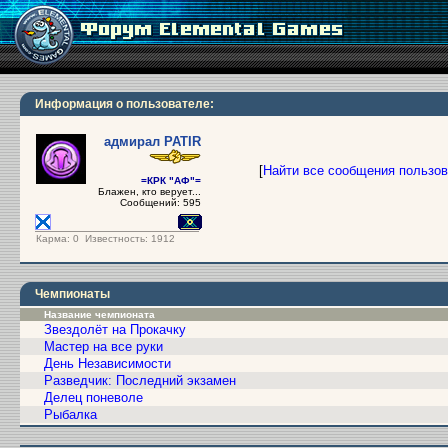
Информация о пользователе:
адмирал PATIR
[
Найти все сообщения пользо
=КРК "АФ"=
Блажен, кто верует...
Сообщений: 595
Карма:
0
Известность: 1912
Чемпионаты
Название чемпионата
Звездолёт на Прокачку
Мастер на все руки
День Независимости
Разведчик: Последний экзамен
Делец поневоле
Рыбалка