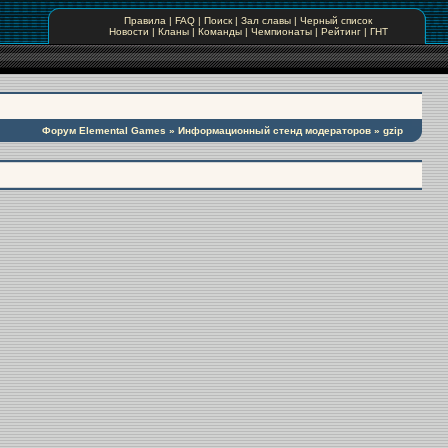
Правила
|
FAQ
|
Поиск
|
Зал славы
|
Черный список
Новости
|
Кланы
|
Команды
|
Чемпионаты
|
Рейтинг
|
ГНТ
Форум Elemental Games
»
Информационный стенд модераторов
»
gzip