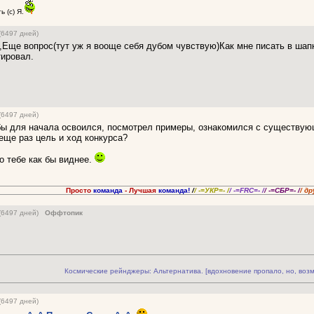
 (с) Я.
(6497 дней)
,Еще вопрос(тут уж я вооще себя дубом чувствую)Как мне писать в шапке
тировал.
(6497 дней)
бы для начала освоился, посмотрел примеры, ознакомился с существую
еще раз цель и ход конкурса?
 тебе как бы виднее.
Просто
команда
- Лучшая
команда!
/
/ -=УКР=- /
/ -=FRC=- /
/ -=СБР=- /
/ др
 (6497 дней)
Оффтопик
Космические рейнджеры: Альтернатива. [вдохновение пропало, но, возм
(6497 дней)