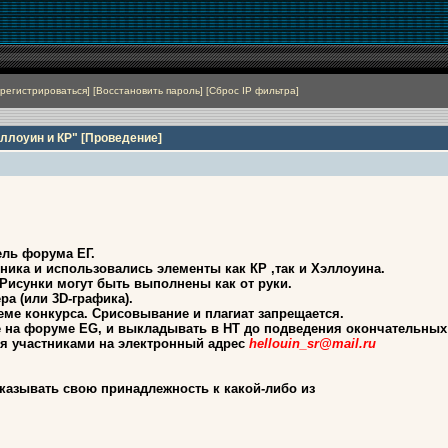
регистрироваться
]
[
Восстановить пароль
]
[
Сброс IP фильтра
]
ллоуин и КР" [Проведение]
ель форума ЕГ.
дника и использовались элементы как КР ,так и Хэллоуина.
Рисунки могут быть выполнены как от руки.
ра (или 3D-графика).
ме конкурса. Срисовывание и плагиат запрещается.
 на форуме EG, и выкладывать в НТ до подведения окончательных 
я участниками на электронный адрес
hellouin_sr@mail.ru
указывать свою принадлежность к какой-либо из