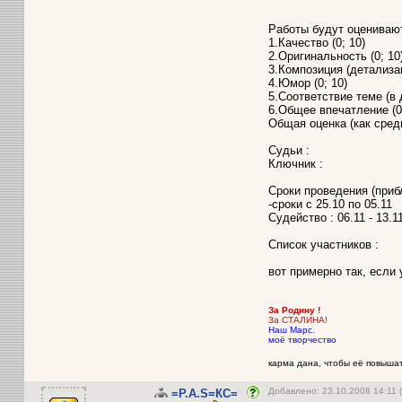
Работы будут оцениваю
1.Качество (0; 10)
2.Оригинальность (0; 10
3.Композиция (детализац
4.Юмор (0; 10)
5.Соответствие теме (в
6.Общее впечатление (0
Общая оценка (как сред
Судьи :
Ключник :
Сроки проведения (приб
-сроки с 25.10 по 05.11
Судейство : 06.11 - 13.11
Список участников :
вот примерно так, если 
За Родину !
За СТАЛИНА!
Наш Марс.
моё творчество
карма дана, чтобы её повышать
Добавлено: 23.10.2008 14:11
=P.A.S=КС=