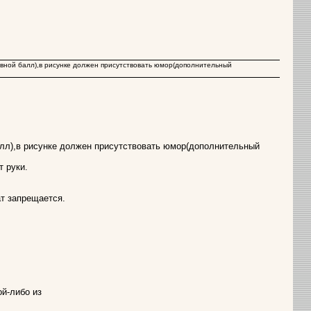
сновной балл),в рисунке должен присутствовать юмор(дополнительный
балл),в рисунке должен присутствовать юмор(дополнительный
т руки.
ат запрещается.
й-либо из