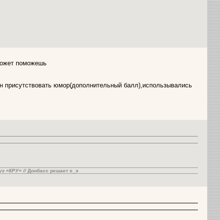
ожет поможешь
жен присутствовать юмор(дополнительный балл),использывались
руг =КРУ= //
Донбасс решает є_э