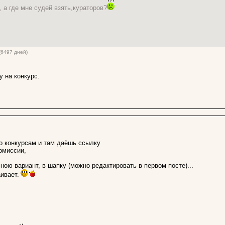
, а где мне судей взять,кураторов?
(6497 дней)
 на конкурс.
о конкурсам и там даёшь ссылку
комиссии,
ою вариант, в шапку (можно редактировать в первом посте)...
ивает.