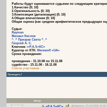
Работы будут оцениваются судьями по следующим критери
1.Качество (0; 10)
2.Оригинальность (0; 10)
3.Композиция (детализация) (0; 10)
4.Общее впечатление (0; 10)
Общая оценка (как среднее арифметическое предыдущих оцен
Судьи:
Rayman
Михаил Кислов
^_^ Призрак Света ^_^
Георгий А. С.
Ключник :
=P.A.S=КС=
Куратор от КТК:
Werewolf =UA=
Сроки проведения:
проведение - 31.10.08 по 15.11.08
судейство - 15.11.08 - 18.11.08
Список участников :
Проводить?
Автор
Добавлено: 23.10.2008 10:36 
=P.A.S=КС=