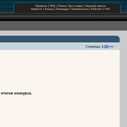
Правила
|
FAQ
|
Поиск
|
Зал славы
|
Черный список
Новости
|
Кланы
|
Команды
|
Чемпионаты
|
Рейтинг
|
ГНТ
Страницы:
1
[2]
итогов конкурса.