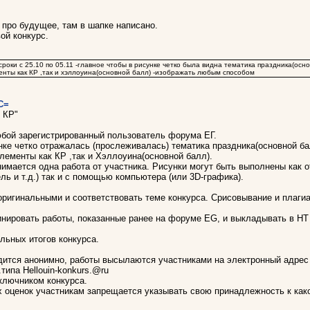
про будущее, там в шапке написано.
ой конкурс.
-сроки с 25.10 по 05.11 -главное чтобы в рисунке четко была видна тематика праздника(о
енты как КР ,так и хэллоуина(основной балл) -изображать любым способом
С=
и КР"
юбой зарегистрированный пользователь форума ЕГ.
унке четко отражалась (прослеживалась) тематика праздника(основной 
лементы как КР ,так и Хэллоуина(основной балл).
имается одна работа от участника. Рисунки могут быть выполнены как о
ль и т.д.) так и с помощью компьютера (или 3D-графика).
ригинальными и соответствовать теме конкурса. Срисовывание и плаги
нировать работы, показанные ранее на форуме EG, и выкладывать в НТ
льных итогов конкурса.
дится анонимно, работы высылаются участниками на электронный адрес
.типа Hellouin-konkurs.@ru
ключником конкурса.
 оценок участникам запрещается указывать свою принадлежность к како