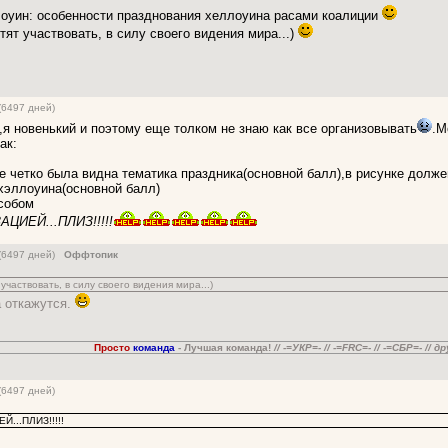
оуин: особенности празднования хеллоуина расами коалиции
тят участвовать, в силу своего видения мира...)
(6497 дней)
,я новенький и поэтому еще толком не знаю как все организовывать
.М
ак:
ке четко была видна тематика праздника(основной балл),в рисунке дол
 хэллоуина(основной балл)
собом
ЦИЕЙ...ПЛИЗ!!!!!
 (6497 дней)
Оффтопик
участвовать, в силу своего видения мира...)
а откажутся.
Просто
команда
- Лучшая команда!
// -=УКР=- // -=FRC=- // -=СБР=- // д
(6497 дней)
...ПЛИЗ!!!!!