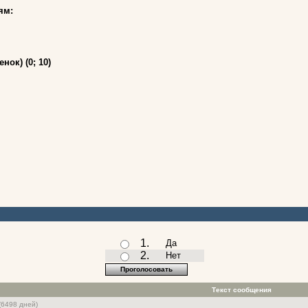
ям:
ок) (0; 10)
1.
Да
2.
Нет
Текст сообщения
(6498 дней)