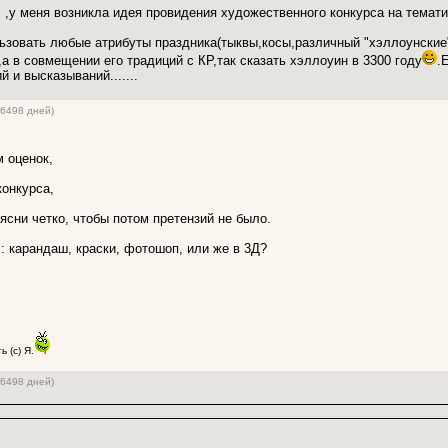
н
,у меня возникла идея провидения художественного конкурса на темати
ьзовать любые атрибуты праздника(тыквы,косы,различный "хэллоунские"
а в совмещении его традиций с КР,так сказать хэллоуин в 3300 году
.
 и высказываний.......
(6498 дней)
 оценок,
онкурса,
ясни четко, чтобы потом претензий не было.
 : карандаш, краски, фотошоп, или же в 3Д?
 (с) Я.
(6498 дней)