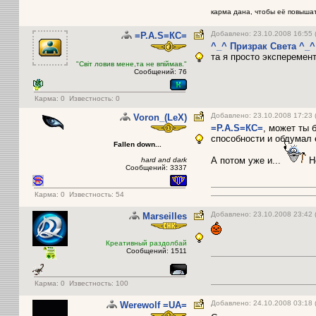
карма дана, чтобы её повышать
Добавлено: 23.10.2008 16:55 
=P.A.S=КС=
^_^ Призрак Света ^_^
та я просто эксперемен
"Світ ловив мене,та не впіймав."
Сообщений: 76
Карма:
0
Известность: 0
Добавлено: 23.10.2008 17:23 
Voron_(LeX)
=P.A.S=КС=
, может ты 
способности и обдумал 
Fallen down...
А потом уже и...
Но
hard and dark
Сообщений: 3337
Карма:
0
Известность: 54
Добавлено: 23.10.2008 23:42
Marseilles
Креативный раздолбай
Сообщений: 1511
Карма:
0
Известность: 100
Добавлено: 24.10.2008 03:18 
Werewolf =UA=