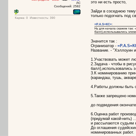
это ни есть просто,
ЛС
Сообщений: 2582
Зайди в соседнюю тему 
только подогнать под св
Карма:
0
Известность: 390
=P.A.S=КС=
:
Ну для начала скажем так: 
балл),использывались элем
Значится так :
Огранизатор -
=P.A.S=К
Название. - "Хэллоуин 
1.Участвовать может л
2.Задача - чтобы в рис
балл),использовались э
3.К номинированию прин
(карандаш, тушь, акваре
4.Работы должны быть о
5.Также запрещено номи
до подведения окончате
6.Оценка работ произво
(придумай какой-нить) ..
и рассылаются судьям 
До оглашения судейских
номинированных работ.