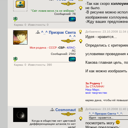
-Так как скоро
хэллоуи
не было.
"Світ ловив мене,та не впіймав."
-В рисунке можно испол
Сообщений: 76
изображении хэллоуина,
-Жду ваших предложений
Карма:
0
Известность: 0
Добавлено: 23.10.2008 11:34 
^_^ Призрак Света
^_^
Идея - нравится...
Определись с критерием
Моя родина - СССР
-СБР-
-К
ЛАС-
ЛС
условиями проведения к
Сообщений: 2582
Какова главная цель, по
Карма:
0
Известность: 390
И как можно изобразить
За Родину !
За СТАЛИНА!
Наш Марс.
моё творчество
карма дана, чтобы её повышать
Добавлено: 23.10.2008 11:40 
Cosmonaut
^_^ Призрак Света ^_^
:
Идея - нравится...
Когда в обществе нет цветовой
посмотреть могу
дифференциации штанов,то нет
Можно предложить:
цели!