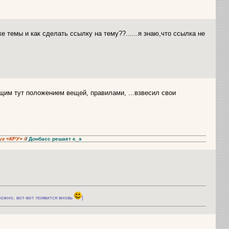
 темы и как сделать ссылку на тему??......я знаю,что ссылка не
щим тут положением вещей, правилами, ...взвесил свои
уг =КРУ= /
/
Донбасс решает є_э
ожно, вот-вот появится вновь
]