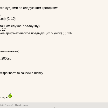
тся судьями по следующим критериям:
)
ия) (0; 10)
 данном случае Хеллоуину).
; 10)
нее арифметическое предыдущих оценок) (0; 10)
лизительные):
.2008гг.
устраивает то заноси в шапку.
 (с) Я.
 (6497 дней)
Оффтопик