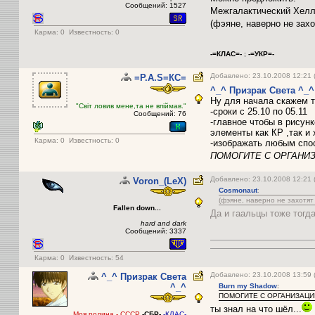
Сообщений: 1527
Межгалактический Хелл
(фэяне, наверно не захо
Карма:
0
Известность: 0
-=КЛАС=-
;
-=УКР=-
Добавлено: 23.10.2008 12:21 
=P.A.S=КС=
^_^ Призрак Света ^_^
Ну для начала скажем т
"Світ ловив мене,та не впіймав."
-сроки с 25.10 по 05.11
Сообщений: 76
-главное чтобы в рисун
элементы как КР ,так и
Карма:
0
Известность: 0
-изображать любым спо
ПОМОГИТЕ С ОРГАНИЗА
Добавлено: 23.10.2008 12:21
Voron_(LeX)
Cosmonaut
:
(фэяне, наверно не захотят 
Fallen down...
Да и гаальцы тоже тогд
hard and dark
Сообщений: 3337
Карма:
0
Известность: 54
Добавлено: 23.10.2008 13:59 
^_^ Призрак Света
^_^
Burn my Shadow
:
ПОМОГИТЕ С ОРГАНИЗАЦИЕЙ
ты знал на что шёл...
Моя родина - СССР
-СБР-
-К
ЛАС-