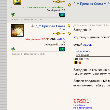
^_^ Призрак Света ^_^
"Світ ловив мене,та не впіймав."
Сообщений: 76
Карма:
0
Известность: 0
Добавлено: 23.10.2008 14:24 
^_^ Призрак Света
^_^
Заходишь в
эту
тему и даёшь ссылку
Моя родина - СССР
-СБР-
-К
ЛАС-
ЛС
судей
здесь
Сообщений: 2582
=P.A.S=КС=
:
Карма:
0
Известность: 390
эта ссылка
нет не эта.
Заходишь в комиссию п
на эту тему, а не тему 
Занеси предложенный мн
если конечно тебя устра
За Родину !
За СТАЛИНА!
Наш Марс.
моё творчество