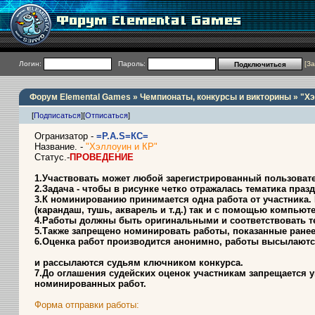
Логин:
Пароль:
[
За
Форум Elemental Games
»
Чемпионаты, конкурсы и викторины
» "Хэ
[
Подписаться
]
[
Отписаться
]
Огранизатор -
=P.A.S=КС=
Название. -
"Хэллоуин и КР"
Статус.-
ПРОВЕДЕНИЕ
1.Участвовать может любой зарегистрированный пользоват
2.Задача - чтобы в рисунке четко отражалась тематика праз
3.К номинированию принимается одна работа от участника. 
(карандаш, тушь, акварель и т.д.) так и с помощью компьюте
4.Работы должны быть оригинальными и соответствовать те
5.Также запрещено номинировать работы, показанные ранее
6.Оценка работ производится анонимно, работы высылаютс
и рассылаются судьям ключником конкурса.
7.До оглашения судейских оценок участникам запрещается 
номинированных работ.
Форма отправки работы: