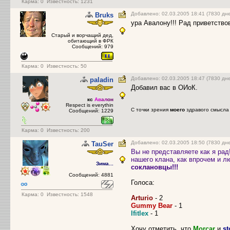
Карма:
0
Известность: 1231
Добавлено: 02.03.2005 18:41 (7830 дн
Bruks
ура Авалону!!! Рад приветствов
Старый и ворчащий дед,
обитающий в ФРК
Сообщений: 979
Карма:
0
Известность: 50
Добавлено: 02.03.2005 18:47 (7830 дн
paladin
Добавил вас в ОИоК.
кс
Ав
ал
он
Respect is everythin
С точки зрения
моего
здравого смысла 
Сообщений: 1229
Карма:
0
Известность: 200
Добавлено: 02.03.2005 18:50 (7830 дн
TauSer
Вы не представляете как я рад
нашего клана, как впрочем и л
Зима...
соклановцы!!!
Сообщений: 4881
Голоса:
Карма:
0
Известность: 1548
Arturio
- 2
Gummy Bear
- 1
Ifitlex
- 1
Хочу отметить, что
Morcar
и
s