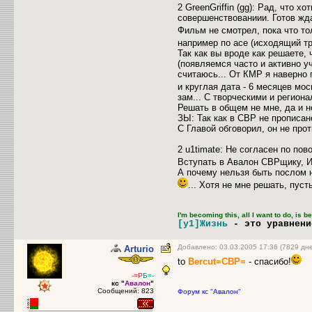
2 GreenGriffin (gg): Рад, что х
совершенствованиии. Готов жд
Фильм не смотрел, пока что то
например по асе (исходящий т
Так как вы вроде как решаете,
(появляемся часто и активно у
считаюсь... От КМР я наверно 
и круглая дата - 6 месяцев мо
зам... С творческими и регион
Решать в общем не мне, да и 
ЗЫ: Так как в СВР не прописан
С Главой обговорил, он не прот
2 u1timate: Не согласен по по
Вступать в Авалон СВРщику, И
А почему нельзя быть послом 
... Хотя не мне решать, пус
I'm becoming this, all I want to do, is 
[y1]Жизнь
- это уравнен
Добавлено: 03.03.2005 17:36 (7829 дн
Arturio
to
Bercut=CBP=
- спасибо!
-=Р
Б=-
кс "
Авалон
"
Сообщений: 823
Форум кс "Авалон"