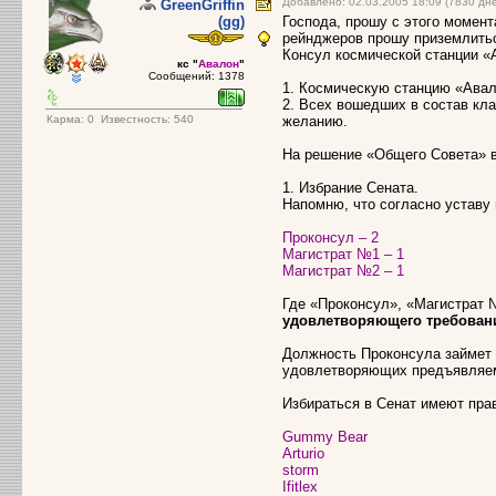
Добавлено: 02.03.2005 18:09 (7830 дн
GreenGriffin
(gg)
Господа, прошу с этого момент
рейнджеров прошу приземлитьс
Консул космической станции 
кс "
Авалон
"
Сообщений: 1378
1. Космическую станцию «Авал
2. Всех вошедших в состав кл
Карма:
0
Известность: 540
желанию.
На решение «Общего Совета» 
1. Избрание Сената.
Напомню, что согласно уставу
Проконсул – 2
Магистрат №1 – 1
Магистрат №2 – 1
Где «Проконсул», «Магистрат 
удовлетворяющего требовани
Должность Проконсула займет 
удовлетворяющих предъявляе
Избираться в Сенат имеют пра
Gummy Bear
Arturio
storm
Ifitlex