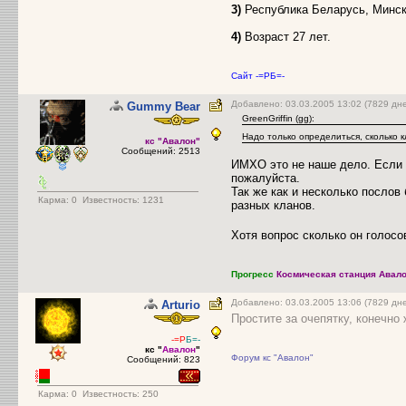
3)
Республика Беларусь, Минск
4)
Возраст 27 лет.
Сайт -=РБ=-
Добавлено: 03.03.2005 13:02 (7829 дн
Gummy Bear
GreenGriffin (gg):
Надо только определиться, сколько 
кс "Авалон"
Сообщений: 2513
ИМХО это не наше дело. Если с
пожалуйста.
Так же как и несколько послов
Карма:
0
Известность: 1231
разных кланов.
Хотя вопрос сколько он голос
Прогресс
Космическая станция Авало
Добавлено: 03.03.2005 13:06 (7829 д
Arturio
Простите за очепятку, конечно
-=Р
Б=-
кс "
Авалон
"
Форум кс "Авалон"
Сообщений: 823
Карма:
0
Известность: 250