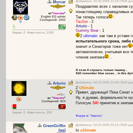
Добавлено: 02.03.2005 22:19 (7829 дн
Morcar
Поздравляю всех с началом су
понастоящему справедливых и
кс"
Авал
он
"
English EG admin
Так теперь голоса
:
Сообщений: 1602
TauSer
- 2
Arturio
- 1
Gummy Bear
- 1
Карма:
0
Известность: 1265
2
ultimate
: как там в уставе 
испытательного срока, либо 
значит и Сенаторов тоже нет
автоматически, учитывая все т
членов экипажа
...
О если б слушать только тишину...
Still remember blue ocean... in this dyin
Добавлено: 02.03.2005 23:00 (7829 дн
Arturio
2
Ultimate
Привет, дружище! Пока Сенат 
-=Р
Б=-
Ну, я думаю, формальности ну
кс "
Авалон
"
Сообщений: 823
Голосую
ЗА!
принятие в экипа
Карма:
0
Известность: 250
Форум кс "Авалон"
Добавлено: 02.03.2005 23:10 (7829 дн
GreenGriffin
(gg)
to
u1timate