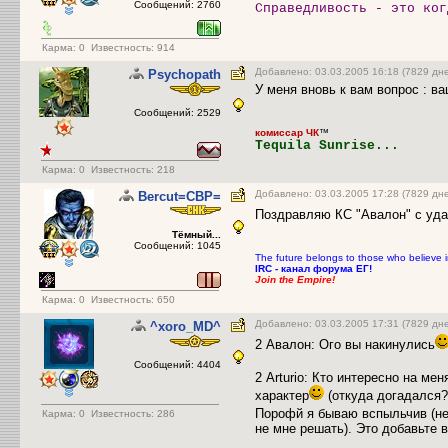
Сообщений: 2760
Справедливость - это ког
Карма:
0
Известность: 914
Добавлено: 03.03.2005 16:18 (7829 дн
Psychopath
У меня вновь к вам вопрос : ва
Сообщений: 2529
комиссар ЧК
™
Tequila Sunrise...
Карма:
0
Известность: 218
Добавлено: 03.03.2005 17:28 (7829 дн
Bercut=СВР=
Поздравляю КС "Авалон" с уда
Тёмный...
Сообщений: 1045
The future belongs to those who believe 
IRC - канал форума ЕГ!
Join the Empire!
Карма:
0
Известность: 650
Добавлено: 03.03.2005 17:31 (7829 дн
^xoro_MD^
2 Авалон: Ого вы накинулись
Сообщений: 4404
2 Arturio: Кто интересно на ме
характер
(откуда догадался?)
Порофй я бываю вспыльчив (не 
Карма:
0
Известность: 286
не мне решать). Это добавьте 