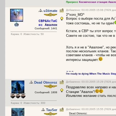
Прогресс
Космическая станция Авало
Добавлено: 03.03.2005 15:08 (7829 дн
u1timate
2^xoro_MD^
Вопрос о выборе посла для АсТ
CBP
&
АсТиС
тоже состоишь, но не ты один!
кс
Авалон
Сообщений: 1441
Кстати, в СВР ты этот вопрос т
Карма:
0
Известность: 50
Совете не состою, так что не в
Хоть я и не в "Авалоне", но р
послом нескольких кланов. Так
советами кланов - чтобы не воз
интересы защищает.
↔↔↔
I'm ready to dying
When
The Music
Sto
Добавлено: 03.03.2005 15:29 (7829 дн
Dead Otmoroz
Поздравляю всех направо и на
Станции "Авалон"!
Сообщений: 1808
Изъявляю желание стать посло
Карма:
0
Известность: 300
Добавлено: 03.03.2005 15:55 (7829 дн
TauSer
Dead Otmoroz: