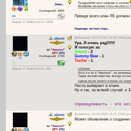
Поздравляю всех направо и налево!
Зима...
Изъявляю желание стать послом от 
Сообщений: 4881
Прежде всего клан ЛБ должен о
Карма:
0
Известность: 1548
Надежды вечная пора...
Добавлено: 03.03.2005 15:58 (7829 дн
storm
Ура. Я очень рад!!!!!!!
Я голосую за:
кс "
Авалон
"
Arturio
- 2
ЦРУ
{
36
}
Gummy Bear
- 1
Сообщений: 2760
TauSer
- 1.
Карма:
0
Известность: 914
u1timate:
Хоть я и не в "Авалоне", но рекомен
Также посоветовал бы, всегда согла
самом после ничего в клане не знаю
Посла выбирают в клане.
Ну и так, на всякий случай: я ЗА
Справедливость - это ког
Добавлено: 03.03.2005 16:15 (7829 дн
storm
Может объявление о создании 
кс "
Авалон
"
ЦРУ
{
36
}