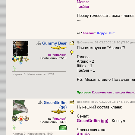
Morcar
TauSer
Прошу голосовать всех членов 
---
кс "
Авалон
":
Форум
Сайт
Добавлено: 02.03.2005 18:16 (7830 дн
Gummy Bear
Приветствую кс "Авалон"!
кс "Авалон"
Голоса.
Сообщений: 2513
Arturio - 2
Ifitlex - 1
TauSer - 1
Карма:
0
Известность: 1231
PS: Может стоило Название те
Прогресс
Космическая станция Авало
Добавлено: 02.03.2005 18:17 (7830 дн
GreenGriffin
(gg)
Нынешний состав клана:
Сенат:
кс "
Авалон
"
GreenGriffin (gg)
- Консул
Сообщений: 1378
Члены экипажа:
Карма:
0
Известность: 540
Arturio