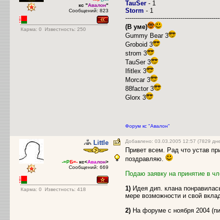
TauSer
- 1
кс "
Авалон
"
Storm
- 1
Сообщений: 823
------------------------------------------------
(В уме)
Карма:
0
Известность: 250
Gummy Bear 3
Groboid 3
strom 3
TauSer 3
Ifitlex 3
Morcar 3
88factor 3
Glorx 3
Форум кс "Авалон"
Добавлено: 03.03.2005 12:57 (7829 дн
Little
Привет всем. Рад что устав п
поздравляю.
-=Р
Б=-
кс<
Ава
лон
>
Сообщений: 669
Подаю заявку на принятие в ч
1)
Идея дип. клана понравилась
Карма:
0
Известность: 418
мере возможности и свой вкла
2)
На форуме с ноября 2004 (пик