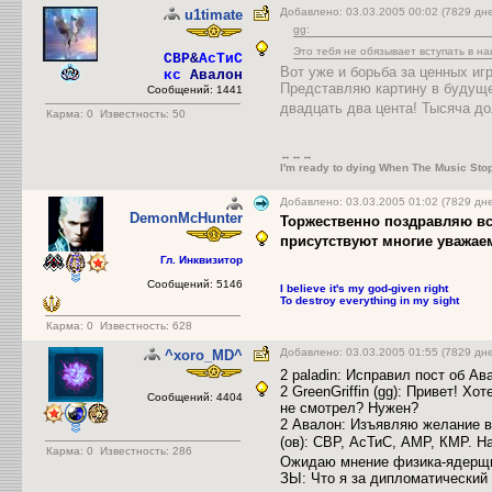
Добавлено: 03.03.2005 00:02 (7829 д
u1timate
gg:
Это тебя не обязывает вступать в н
CBP
&
АсТиС
Вот уже и борьба за ценных игр
кс
Авалон
Представляю картину в будущем
Сообщений: 1441
двадцать два цента! Тысяча до
Карма:
0
Известность: 50
↔↔↔
I'm ready to dying When The Music Sto
Добавлено: 03.03.2005 01:02 (7829 дн
DemonMcHunter
Торжественно поздравляю вс
присутствуют многие уважае
Гл. Инквизитор
Сообщений: 5146
I believe it's my god-given right
To destroy everything in my sight
Карма:
0
Известность: 628
Добавлено: 03.03.2005 01:55 (7829 дн
^xoro_MD^
2 paladin: Исправил пост об А
2 GreenGriffin (gg): Привет! Х
Сообщений: 4404
не смотрел? Нужен?
2 Авалон: Изъявляю желание в
(ов): СВР, АсТиС, АМР, КМР. На
Карма:
0
Известность: 286
Ожидаю мнение физика-ядерщи
ЗЫ: Что я за дипломатический 