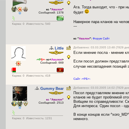
Ага. Тогда выходит, что - при
кс "
Авалон
"
будет
Сообщений: 1378
Наверное пара кланов на чело
Карма:
0
Известность: 540
---
кс "
Авалон
":
Форум
Сайт
Добавлено: 03.03.2005 13:48 (7829 дн
Little
Если мнение посла - мнение к
-=Р
Б=-
кс<
Ава
лон
>
Если посол должен представля
Сообщений: 669
случае несовпадения позиций э
Карма:
0
Известность: 418
Сайт -=РБ=-
Добавлено: 03.03.2005 14:02 (7829 дн
Gummy Bear
Посол представляем мнение кл
кланов не будет проблемой ото
кс "Авалон"
Вобщем по справедливости: Ско
Сообщений: 2513
Для интереса: Один посол - оди
В конце концов если ^xoro_MD^
Карма:
0
Известность: 1231
немного.