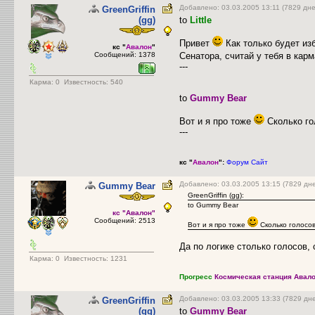
Добавлено: 03.03.2005 13:11 (7829 дне
GreenGriffin
(gg)
to
Little
Привет
Как только будет из
кс "
Авалон
"
Сообщений: 1378
Сенатора, считай у тебя в кар
---
Карма:
0
Известность: 540
to
Gummy Bear
Вот и я про тоже
Сколько го
---
кс "
Авалон
":
Форум
Сайт
Добавлено: 03.03.2005 13:15 (7829 дн
Gummy Bear
GreenGriffin (gg):
to Gummy Bear
кс "Авалон"
Сообщений: 2513
Вот и я про тоже
Сколько голосов
Да по логике столько голосов,
Карма:
0
Известность: 1231
Прогресс
Космическая станция Авало
Добавлено: 03.03.2005 13:33 (7829 дн
GreenGriffin
(gg)
to
Gummy Bear