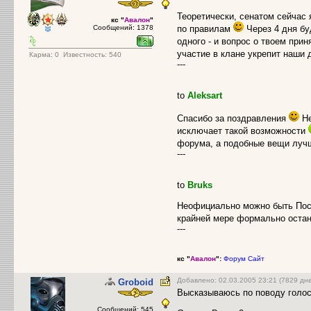
Теоретически, сенатом сейчас
кс "
Авалон
"
Сообщений: 1378
по правилам
Через 4 дня бу
одного - и вопрос о твоем при
участие в клане укрепит наши
Карма:
0
Известность: 540
---
to
Aleksart
Спасибо за поздравления
Не
исключает такой возможности
форума, а подобные вещи луч
---
to
Bruks
Неофициально можно быть Посл
крайней мере формально оста
---
кс "
Авалон
":
Форум
Сайт
Добавлено: 02.03.2005 23:21 (7829 дн
Groboid
Высказываюсь по поводу голос
Сообщений: 545