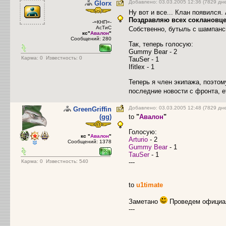
Добавлено: 03.03.2005 12:36 (7829 дн
Glorx
Ну вот и все... Клан появился. 
Поздравляю всех соклановце
-=КНП=-
АсТиС
Собственно, бутыль с шампанс
кс"
Авалон
"
Сообщений: 280
Так, теперь голосую:
Gummy Bear - 2
Карма:
0
Известность: 0
TauSer - 1
Ifitlex - 1
Теперь я член экипажа, поэтом
последние новости с фронта, e
Добавлено: 03.03.2005 12:48 (7829 дн
GreenGriffin
(gg)
to
"
Авалон
"
Голосую:
кс "
Авалон
"
Arturio
- 2
Сообщений: 1378
Gummy Bear
- 1
TauSer
- 1
Карма:
0
Известность: 540
---
to
u1timate
Заметано
Проведем официа
---