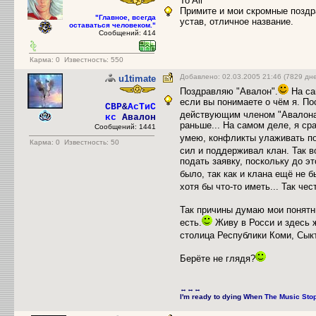
To All
Примите и мои скромные поздра
"Главное, всегда
устав, отличное название.
оставаться человеком."
Сообщений: 414
Карма:
0
Известность: 550
Добавлено: 02.03.2005 21:46 (7829 дн
u1timate
Поздравляю "Авалон".
На сам
если вы понимаете о чём я. По
CBP
&
АсТиС
действующим членом "Авалона
кс
Авалон
раньше... На самом деле, я сра
Сообщений: 1441
умею, конфликты улаживать по
Карма:
0
Известность: 50
сил и поддерживал клан. Так во
подать заявку, поскольку до э
было, так как и клана ещё не б
хотя бы что-то иметь... Так чес
Так причины думаю мои понятн
есть.
Живу в Росси и здесь ж
столица Республики Коми, Сык
Берёте не глядя?
↔↔↔
I'm ready to dying
When
The Music
Sto