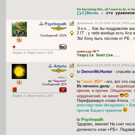
I'm becoming this, all I want to do, is 
[y1]Жизнь
- это уравнен
Добавлено: 03.03.2005 02:12 (7829 дн
Psychopath
Э-э-э ... Как бы поздравляю ва
2 ГГ : у тебя вообще есть Асе 
Сообщений: 2529
ЗЫ Хочу быть послом от РБ , та
комиссар ЧК
™
Карма:
0
Известность: 218
Tequila Sunrise...
Добавлено: 03.03.2005 03:31 (7829 дн
Arturio
to
DemonMcHunter
- спасибо з
-=Р
Б=-
кс "
Авалон
"
to
^xoro_MD^
- ого, вот это сю
Сообщений: 823
Из личного дела:
... выдающа
прочее, и прочее. Общителен,
нордический, не женат.
Карма:
0
Известность: 250
Перефразируя слова Атоса, -
С
впоследствии беседовать с Вам
против Вашего принятия.
to
Psychopath
Здорово, земляк! На счет посл
должность клан =РБ=. Подавай