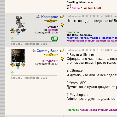
Smelling lithium now...
[/c]
кс "
Авалон
"
,
АсТиС: КЛиН
Добавлено: 03.03.2005 08:43 (7829 дн
Kostoprav
Что ж господа - поздравляю! В
Стратег
кс
Ав
ал
он
Прогресс
Сообщений: 1709
The Black Company
"Тактика - ботва, главное - настрой" (
Космическая станция Авалон (кс Ава
Карма:
0
Известность: 1851
Добавлено: 03.03.2005 10:39 (7829 дн
Gummy Bear
2 Брукс и Штопик
Официально числиться на пост
кс "Авалон"
его помощником. Просто голос 
Сообщений: 2513
2 u1timate
Я думаю, что лучше все сдела
Карма:
0
Известность: 1231
2 ^xoro_MD^
Думаю тоже нужно дождаться 
2 Psychopath
Arturio претендует на должнос
Прогресс
Космическая станция Авало