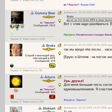
Карма:
0
Известность: 540
кс "
Авалон
":
Форум
Сайт
Добавлено: 02.03.2005 18:58 (7830 дн
Gummy Bear
Bruks:
да не за что! Клан ФРК в лице посл
кс "Авалон"
Вот с этим надо разобраться.
Сообщений: 2513
Прогресс
Космическая станция Авало
Карма:
0
Известность: 1231
Добавлено: 02.03.2005 18:58 (7830 дн
Bruks
так мы вроде оба послы... нас
Старый и ворчащий дед,
[Брукс и Штопик - на постах 
обитающий в ФРК
Сообщений: 979
Карма:
0
Известность: 50
Добавлено: 02.03.2005 19:01 (7830 дн
Arturio
Ура, друзья!
Для меня большая честь состоя
-=Р
Б=-
единомышленников. Я счастли
кс "
Авалон
"
Сообщений: 823
Форум кс "Авалон"
Карма:
0
Известность: 250
Добавлено: 02.03.2005 19:34 (7830 дн
Aleksart