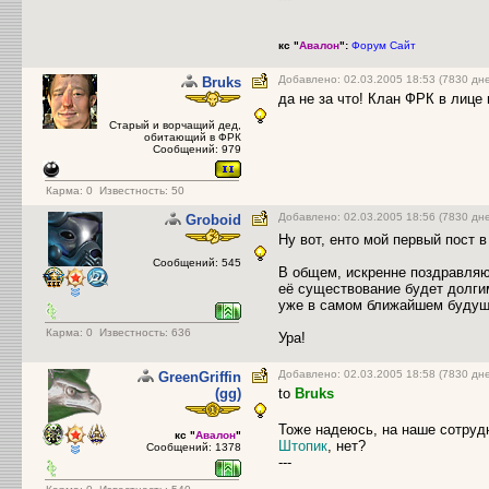
кс "
Авалон
":
Форум
Сайт
Добавлено: 02.03.2005 18:53 (7830 дн
Bruks
да не за что! Клан ФРК в лице
Старый и ворчащий дед,
обитающий в ФРК
Сообщений: 979
Карма:
0
Известность: 50
Добавлено: 02.03.2005 18:56 (7830 дн
Groboid
Ну вот, енто мой первый пост 
Сообщений: 545
В общем, искренне поздравляю
её существование будет долги
уже в самом ближайшем буду
Карма:
0
Известность: 636
Ура!
Добавлено: 02.03.2005 18:58 (7830 дн
GreenGriffin
(gg)
to
Bruks
Тоже надеюсь, на наше сотру
кс "
Авалон
"
Штопик
, нет?
Сообщений: 1378
---