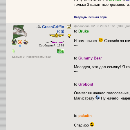
только 3 вакантные должности.
Надежды вечная пора...
Добавлено: 02.03.2005 18:51 (7830 дн
GreenGriffin
(gg)
to
Bruks
И вам привет
Спасибо за к
кс "
Авалон
"
---
Сообщений: 1378
Карма:
0
Известность: 540
to
Gummy Bear
Молодец, что дал ссылку! Я как
---
to
Groboid
Объявляя начало голосования, 
Магистрату
Ну ничего, наде
---
to
paladin
Спасибо
---