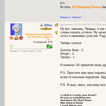
p.s.
Кстати,
(КРейнджер) Кенни
пр
Форум кс "Авалон"
Добавлено: 03.03.2005 07:35 (7829 дн
Ifitlex
Ну вот, наконец. Правда, я ка
слова сказать успели. Ну ниче
Хороший консерватор.
этого я принимал участие. Рад 
(с) Тушенка, сайра и
т.п....
Сообщений: 579
Теперь голоса:
Gummy Bear - 2
Карма:
0
Известность: 190
Arturio - 1
TauSer - 1
И конечно ЗА принятие моих др
P.S. Простите мне мою подпись
всем остальным подписям. Иду
P.S. И еще, имхо, кое-кому вс
[co]
And is it really your dream?
It's just so something new
And where the lilium flower
Was about to bloom
I smell lithium now