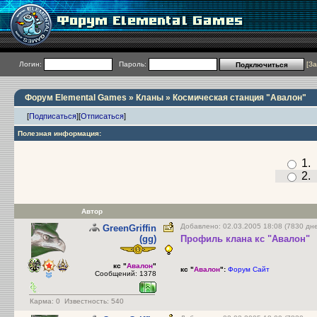
Логин:
Пароль:
[
За
Форум Elemental Games
»
Кланы
» Космическая станция "Авалон"
[
Подписаться
]
[
Отписаться
]
Полезная информация:
1
2
Автор
Добавлено: 02.03.2005 18:08 (7830 дн
GreenGriffin
(gg)
Профиль клана кс "Авалон"
кс "
Авалон
"
кс "
Авалон
":
Форум
Сайт
Сообщений: 1378
Карма:
0
Известность: 540