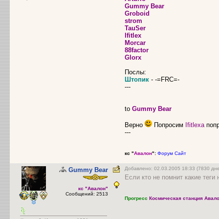
Gummy Bear
Groboid
strom
TauSer
Ifitlex
Morcar
88factor
Glorx
Послы:
Штопик
- -=FRC=-
---
to
Gummy Bear
Верно
Попросим
Ifitlexa
поп
---
кс "
Авалон
":
Форум
Сайт
Добавлено: 02.03.2005 18:33 (7830 д
Gummy Bear
Если кто не помнит какие теги
кс "Авалон"
Сообщений: 2513
Прогресс
Космическая станция Авало