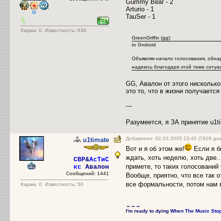
Gummy Bear - 2
Arturio - 1
TauSer - 1
Карма:
0
Известность: 636
GreenGriffin (gg):
to Groboid
Объявляя начало голосования, обнар
надеюсь благодаря этой теме ситуа
GG, Авалон от этого нисколько
это то, что в жизни получается
---
Разумеется, я ЗА принятие u1t
Добавлено: 02.03.2005 23:45 (7829 дн
u1timate
Вот и я об этом же!
Если я б
ждать, хоть неделю, хоть две..
CBP
&
АсТиС
примете, то таких голосований 
кс
Авалон
Сообщений: 1441
Вообще, приятно, что все так о
все формальности, потом нам в
Карма:
0
Известность: 50
↔↔↔
I'm ready to dying
When
The Music
Sto