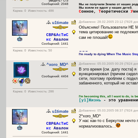
увидеть? О.о
Сообщений: 2048
Мы не получили Землю от наших род
Мы взяли ее вдолг у наших детей.
Карма:
0
Известность: 486
С
онное,
Т
еоретически
У
м
Добавлено: 28.02.2005 23:12 (7828 дн
u1timate
Объясняю! Пользователи НЕ МО
тема цитированию не подлежит,
CBP
&
АсТиС
сам не плошай!
кс
Авалон
Сообщений: 1441
Карма:
0
Известность: 50
↔↔↔
I'm ready to dying
When
The Music
Sto
Добавлено: 05.03.2005 00:29 (7824 дня
^xoro_MD^
В это время (см. дату поста)
вункционировал (причем сидел 
Сообщений: 4404
сети, поэтому проблем с подкл
забаненного, который не оста
Карма:
0
Известность: 286
I'm becoming this, all I want to do, is 
[y1]Жизнь
- это уравнен
Добавлено: 05.03.2005 08:37 (7824 дня
u1timate
2^xoro_MD^
У нас как-то с Беркутом нечто
CBP
&
АсТиС
нормализовалось...
кс
Авалон
Сообщений: 1441