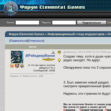
Логин:
Пароль:
[
За
Форум Elemental Games
»
Информационный стенд модераторов
» Оч
[
Подписаться
]
[
Отписаться
]
Автор
Добавлено: 28.02.2005 22:32 (7828 дн
(КРейнджер)Кенни
Создаю тему, хотя в душе чувс
редко заходят. Но вдруг..
А что вы здесь хотели
Обнаружено пока что 3 серьез
увидеть? О.о
Сообщений: 2048
Карма:
0
Известность: 486
3. Был замечен новый раздел. 
смотрите прикрепленный файл
Надеюсь эти странности будут
Мы не получили Землю от наших род
Мы взяли ее вдолг у наших детей.
С
онное,
Т
еоретически
У
м