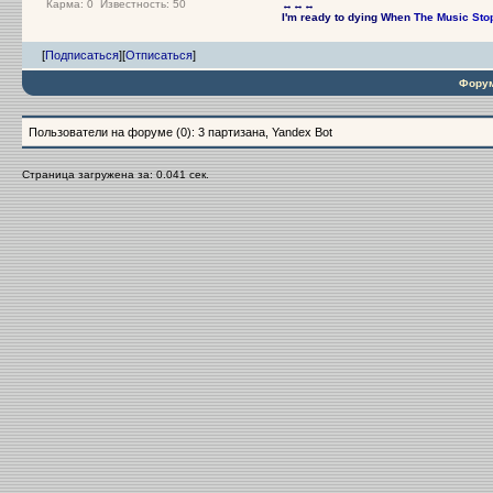
Карма:
0
Известность: 50
↔↔↔
I'm ready to dying
When
The Music
Sto
[
Подписаться
]
[
Отписаться
]
Форум
Пользователи на форуме (0): 3 партизана, Yandex Bot
Страница загружена за: 0.041 сек.