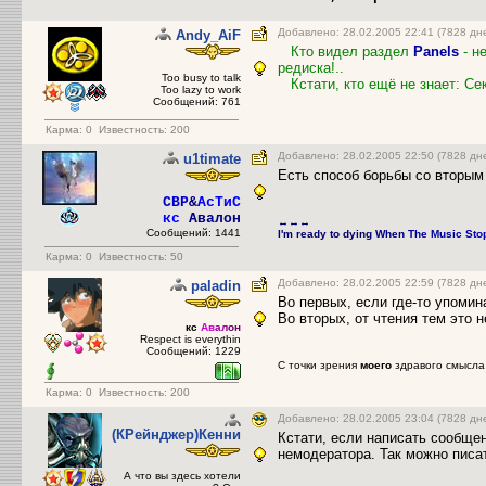
Добавлено: 28.02.2005 22:41 (7828 дн
Andy_AiF
Кто видел раздел
Panels
- н
редиска!..
Too busy to talk
Кстати, кто ещё не знает: Се
Too lazy to work
Сообщений: 761
Карма:
0
Известность: 200
Добавлено: 28.02.2005 22:50 (7828 дн
u1timate
Есть способ борьбы со вторым
CBP
&
АсТиС
кс
Авалон
↔↔↔
Сообщений: 1441
I'm ready to dying
When
The Music
Sto
Карма:
0
Известность: 50
Добавлено: 28.02.2005 22:59 (7828 дн
paladin
Во первых, если где-то упомин
Во вторых, от чтения тем это н
кс
Ав
ал
он
Respect is everythin
Сообщений: 1229
С точки зрения
моего
здравого смысла
Карма:
0
Известность: 200
Добавлено: 28.02.2005 23:04 (7828 дн
(КРейнджер)Кенни
Кстати, если написать сообщен
немодератора. Так можно писат
А что вы здесь хотели