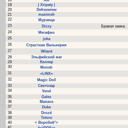
19
| Xripaty |
20
Defraswiew
21
maximsh
22
Мурзище
23
Dizzy
Бравая замка
24
Мегафно
25
joka
26
Страстная Валькирия
27
Witard
28
Эльфийский маг
29
Келлер
30
Monstr
31
=LINX=
32
Magic Doll
33
Светозар
34
Vend
35
Galez
36
Manaos
37
Dukе
38
Drozd
39
Totoro
40
< Воробей°>
41
bulDOSer