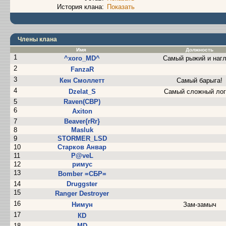
История клана:
Показать
Члены клана
Имя
Должность
1
^xоrо_МD^
Самый рыжий и нагл
2
FanzaR
3
Кен Смоллетт
Самый барыга!
4
Dzelat_S
Самый сложный лог
5
Raven(СВР)
6
Axiton
7
Beaver{rRr}
8
Masluk
9
STORMER_LSD
10
Старков Анвар
11
P@vеL
12
римус
13
Bomber =СБР=
14
Druggster
15
Ranger Destroyer
16
Нимун
Зам-замыч
17
КD
18
МD