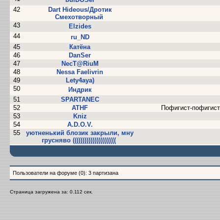
42
Dart Hideous/Дротик
Смехотворный
43
Elzides
44
ru_ND
45
Катёна
46
DanSer
47
NecT@RiuM
48
Nessa Faelivrin
49
Lety4aya)
50
Индрик
51
SPARTANEC
52
ATHF
Пофигист-пофигис
53
Kniz
54
A.D.O.V.
55
уютненький блозик закрыли, мну
грусняво ((((((((((((((((((((((
Пользователи на форуме (0): 3 партизана
Страница загружена за: 0.112 сек.