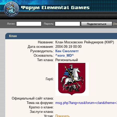
Логин:
Пароль:
[
За
Клан
Название:
Клан Московских Рейнджеров (КМР)
Дата основания:
2004.09.19 00:00
Руководитель:
Кен Смоллетт
Основатель:
^xоrо_МD^
Тип клана:
Региональный
Герб:
Официальный сайт клана:
Тема на форуме:
msg.php?lang=rus&forum=clan&theme=
Кратко о клане:
Заслуги клана:
Устав:
Показать