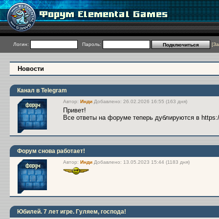
Логин:
Пароль:
[
За
Новости
Канал в Telegram
Автор:
Инди
Добавлено: 26.02.2026 16:55 (163 дня)
Привет!
Все ответы на форуме теперь дублируются в https:
Форум снова работает!
Автор:
Инди
Добавлено: 13.05.2023 15:44 (1183 дня)
Юбилей. 7 лет игре. Гуляем, господа!