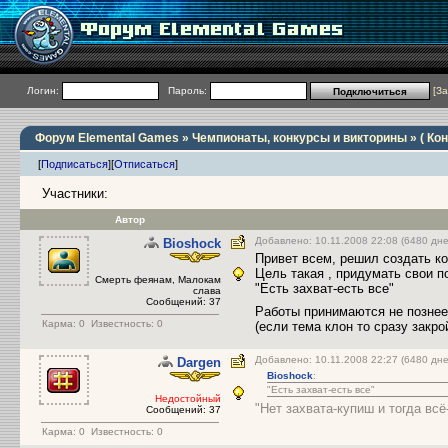
Логин:
Пароль:
[
За
Форум Elemental Games
»
Чемпионаты, конкурсы и викторины
» ( Ко
[
Подписаться
]
[
Отписаться
]
Участники:
Автор
Добавлено: 10.11.2008 22:08 (6480 дне
Bioshock
Привет всем, решил создать ко
Цель такая , придумать свои п
Cмерть феянам, Малокам
"Есть захват-есть все"
слава
Сообщений: 37
Работы принимаются не познее
Карма:
0
Известность: 0
(если тема клон то сразу закро
Добавлено: 10.11.2008 22:27 (6480 д
Dargen
Bioshock
:
"Есть захват-есть все"
Недостойный
"Нет захвата-купиш и тогда всё
Сообщений: 37
Карма:
0
Известность: 0