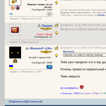
Навеки с вами, но не
вечно.
Сообщений: 1460
Читаю форум временами и вспоминаю в
Будешь много выступать, -5 и мне пле
"Alba Ater - повелитель мира!"(с)
Альба 
Карма:
0
Известность: 578
Добавлено: 11.11.2008 00:26 (6480 д
Dargen
Do-do-o-o-o miksire ebironto duarge
Недостойный
Сообщений: 37
Карма:
0
Известность: 0
Добавлено: 11.11.2008 04:37 (6480 дне
Werewolf =UA=
Bioshock
:
Спасибо за совет,я завтра нипишу
белый и пушистый...
Тебе уже говорили что и как д
Сообщений: 3086
Хочешь провести нормальный к
Карма:
0
Известность: 450
Тема закрыта.
НЕ НАЖИМАТЬ !
/ Сенатор -=FRC=-/
/старик -=КПД=-/
/-=У
[
Подписаться
]
[
Отписаться
]