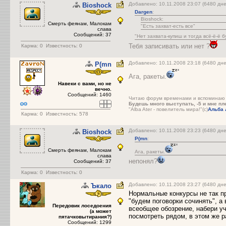
Добавлено: 10.11.2008 23:07 (6480 д
Bioshock
Dargen
:
Bioshock:
Cмерть феянам, Малокам
"Есть захват-есть все"
слава
Сообщений: 37
"Нет захвата-купиш и тогда всё-ё-ё б
Тебя записивать или нет ?
Карма:
0
Известность: 0
Добавлено: 10.11.2008 23:18 (6480 д
P(mn
Ага, ракеты.
Навеки с вами, но не
вечно.
Сообщений: 1460
Читаю форум временами и вспоминаю в
Будешь много выступать, -5 и мне пле
"Alba Ater - повелитель мира!"(с)
Альба 
Карма:
0
Известность: 578
Добавлено: 10.11.2008 23:23 (6480 д
Bioshock
P(mn
:
Cмерть феянам, Малокам
Ага, ракеты.
слава
непонял?
Сообщений: 37
Карма:
0
Известность: 0
Добавлено: 10.11.2008 23:27 (6480 дне
Ъкало
Нормальные конкурсы не так пр
"будем поговорки сочинять", а 
Передовик лоседоения
всеобщее обозрение, набери у
(а может
посмотреть рядом, в этом же р
пятачковытирания?)
Сообщений: 1299