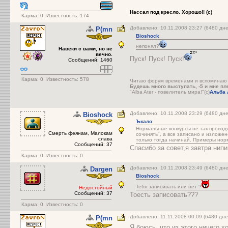
Нассал под кресло. Хорошо!! (с)
Карма:
0
Известность: 174
Добавлено: 10.11.2008 23:27 (6480 д
P(mn
Bioshock
:
непонял?
Навеки с вами, но не
вечно.
Пуск! Пуск! Пуск!
Сообщений: 1460
Карма:
0
Известность: 578
Читаю форум временами и вспоминаю в
Будешь много выступать, -5 и мне пле
"Alba Ater - повелитель мира!"(с)
Альба 
Добавлено: 10.11.2008 23:29 (6480 д
Bioshock
Ъкало
:
Нормальные конкурсы не так проводя
Cмерть феянам, Малокам
сочинять", а все записано и изложе
слава
только тогда начинай. Примеры нор
Сообщений: 37
Спасибо за совет,я завтра нип
Карма:
0
Известность: 0
Добавлено: 10.11.2008 23:49 (6480 д
Dargen
Bioshock
:
Тебя записивать или нет ?
Недостойный
Сообщений: 37
Тоесть записовать???
Карма:
0
Известность: 0
Добавлено: 11.11.2008 00:09 (6480 д
P(mn
Я боюсь, что из этого ничего х