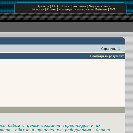
Правила
|
FAQ
|
Поиск
|
Зал славы
|
Черный список
Новости
|
Кланы
|
Команды
|
Чемпионаты
|
Рейтинг
|
ГНТ
Страницы:
1
Посмотреть результат
ным Сабом с целью создания терроноидов и их
ррона, сбитые и принесенные рейнджерами. Однако