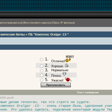
регистрироваться
]
[
Восстановить пароль
]
[
Сброс IP фильтра
]
смические битвы
» ПБ "Комплекс Gralgar -13-"
1.
Отлично!
2.
Хорошо.
3.
Нормально
4.
Плохо.
5.
Ужасно!
Текст сообщения
(6500 дней)
рвые делаю техноген, так что строго не судите.
комплекс Gralgar -13- - очень старая база, сделанная уче
ения. Это удалось сделать, подключив некоторые модули Те