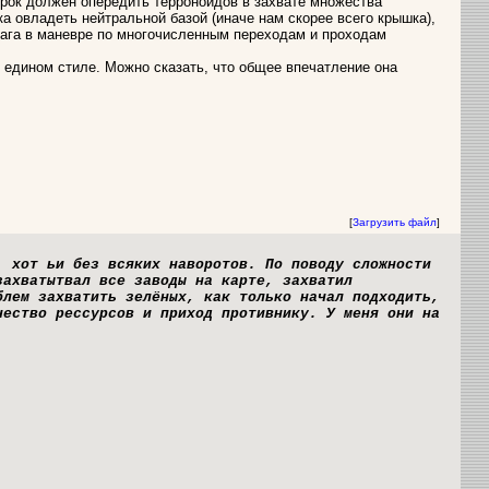
грок должен опередить терроноидов в захвате множества
а овладеть нейтральной базой (иначе нам скорее всего крышка),
рага в маневре по многочисленным переходам и проходам
в едином стиле. Можно сказать, что общее впечатление она
[
Загрузить файл
]
 хот ьи без всяких наворотов. По поводу сложности
захватытвал все заводы на карте, захватил
блем захватить зелёных, как только начал подходить,
чество рессурсов и приход противнику. У меня они на