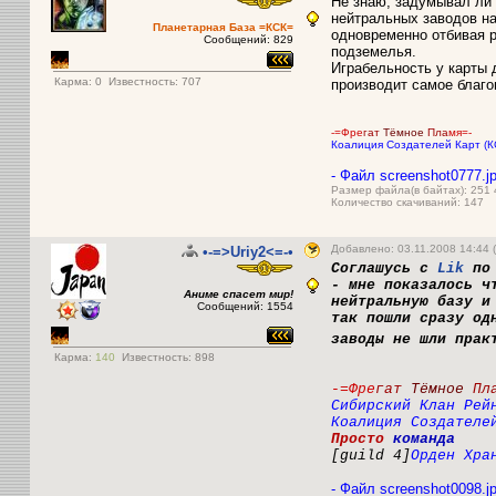
Не знаю, задумывал ли 
нейтральных заводов на
Планетарная База =КСК=
одновременно отбивая р
Сообщений: 829
подземелья.
Играбельность у карты 
Карма:
0
Известность: 707
производит самое благ
-=Фре
гат
Тёмное
Пла
мя=-
Коалиция Создателей Карт (К
- Файл screenshot0777.j
Размер файла(в байтах): 251
Количество скачиваний: 147
Добавлено: 03.11.2008 14:44 
•-=>Uriy2<=-•
Соглашусь с
Lik
по 
- мне показалось ч
Аниме спасет мир!
нейтральную базу и
Сообщений: 1554
так пошли сразу од
заводы не шли прак
Карма:
140
Известность: 898
-=Фре
гат
Тёмное
Пл
Сибирский Клан Рей
Коалиция Создателе
Просто
команда
[guild 4]
Орден Хра
- Файл screenshot0098.j