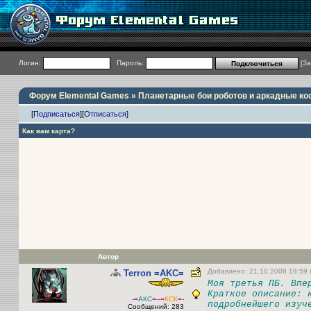
Логин:
Пароль:
[
За
Форум Elemental Games
»
Планетарные бои роботов и аркадные ко
[
Подписаться
]
[
Отписаться
]
Как вам карта?
Автор
Добавлено: 21.10.2008 16:59 
Terron =AKC=
Моя третья ПБ. Впе
Краткое описание: 
-=
АКС
=-
-=
КСК
=-
подробнейшего изуч
Сообщений: 283