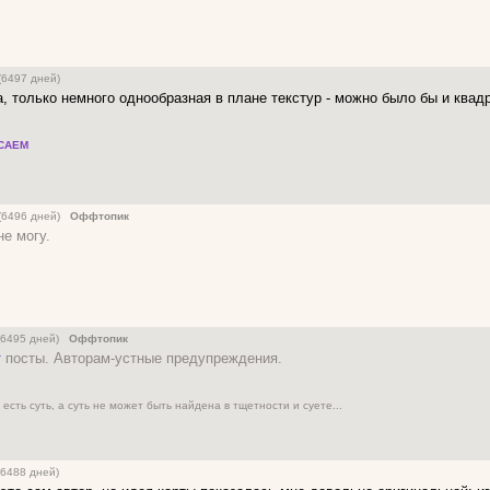
(6497 дней)
, только немного однообразная в плане текстур - можно было бы и квад
САЕМ
 (6496 дней)
Оффтопик
не могу.
 (6495 дней)
Оффтопик
т
посты. Авторам-устные предупреждения.
 есть суть, а суть не может быть найдена в тщетности и суете...
(6488 дней)