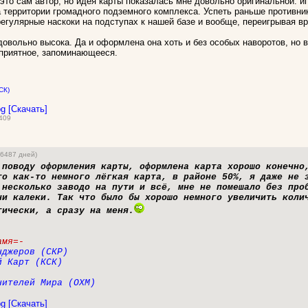
это сам автор, но идея карты показалась мне довольно оригинальной: и
 территории громадного подземного комплекса. Успеть раньше противник
егулярные наскоки на подступах к нашей базе и вообще, переигрывая в
довольно высока. Да и оформлена она хоть и без особых наворотов, но 
оприятное, запоминающееся.
СК)
pg [Скачать]
 409
(6487 дней)
поводу оформления карты, оформлена карта хорошо конечно,
то как-то немного лёгкая карта, в районе 50%, я даже не 
 несколько заводо на пути и всё, мне не помешало без про
ни калеки. Так что было бы хорошо немного увеличить коли
тически, а сразу на меня.
а
мя=-
нджеров (СКР)
й Карт (КСК)
нителей Мира (ОХМ)
pg [Скачать]