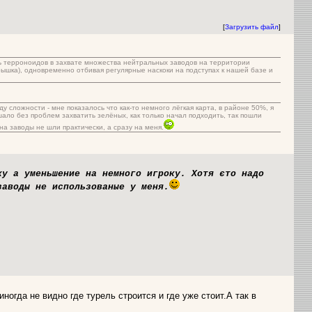
[
Загрузить файл
]
ть терроноидов в захвате множества нейтральных заводов на территории
рышка), одновременно отбивая регулярные наскоки на подступах к нашей базе и
у сложности - мне показалось что как-то немного лёгкая карта, в районе 50%, я
шало без проблем захватить зелёных, как только начал подходить, так пошли
на заводы не шли практически, а сразу на меня.
ку а уменьшение на немного игроку. Хотя єто надо
заводы не использованые у меня.
огда не видно где турель строится и где уже стоит.А так в