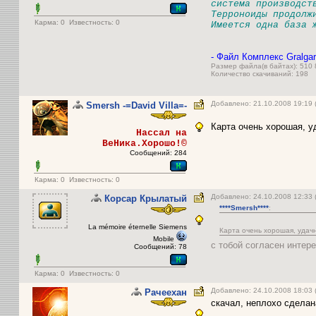
система производст
Терроноиды продолж
Карма:
0
Известность: 0
Имеется одна база 
- Файл Комплекс Gralgar 
Размер файла(в байтах): 510
Количество скачиваний: 198
Добавлено: 21.10.2008 19:19 
Smersh -=David Villa=-
Карта очень хорошая, у
Нассал на
ВеНика.Хорошо!©
Сообщений: 284
Карма:
0
Известность: 0
Добавлено: 24.10.2008 12:33
Корсар Крылатый
****Smersh****
:
La mémoire éternelle Siemens
Карта очень хорошая, удач
Mobile
с тобой согласен интер
Сообщений: 78
Карма:
0
Известность: 0
Добавлено: 24.10.2008 18:03 
Рачеехан
скачал, неплохо сделан