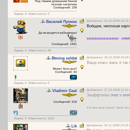
Под тяжким домашним баном
незнаю насколько
Сообщений: 158
Карма:
0
Известность: 0
Добавлено: 24.10.2008 18:25 
Василий Пупкин
Вобщем, неплохая карта
Да возродятся рейнджеры!
ЫЫЫЫЫЫЫЫЫЫЫ - ЗАВИ
Сообщений: 1691
Карма:
0
Известность: 48
Добавлено: 25.10.2008 20:34
Btming soldat
Ваще класс жаль я так 
Может быть все!!
Сообщений: 44
Карма:
0
Известность: 0
Добавлено: 27.10.2008 11:10
Vladimir Gaal
Заоффтопил
этот
и
это
Сообщений: 618
А в чем цель гаала? Цели нет,
Карма:
0
Известность: 1119
Добавлено: 02.11.2008 23:33 
Lik