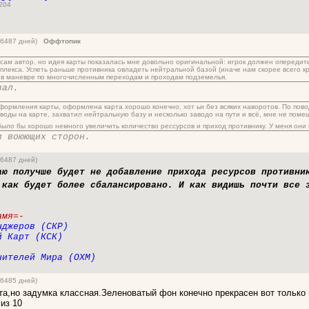
 204
 (6487 дней)
Оффтопик
 сам автор, но идея карты показалась мне довольно оригинальной: игрок должен опереди
плекса. Успеть раньше противника овладеть нейтральной базой (иначе нам скорее всего к
 в маневре по многочисленным переходам и проходам подземелья.
вал.
оформления карты, оформлена карта хорошо конечно, хот ьи без всяких наворотов. По повод
воды на карте, захватил нейтральную базу и несколько заводо на пути и всё, мне не поме
 было бы хорошо немного увеличить количество рессурсов и приход противнику. У меня они 
и воюющих сторон.
(6487 дней)
аю получше будет не добавление прихода ресурсов противни
 как будет более сбалансировано. И как видишь почти все 
а
мя=-
нджеров (СКР)
й Карт (КСК)
нителей Мира (ОХМ)
(6485 дней)
а,но задумка классная.Зеленоватый фон конечно прекрасен вот только ин
из 10