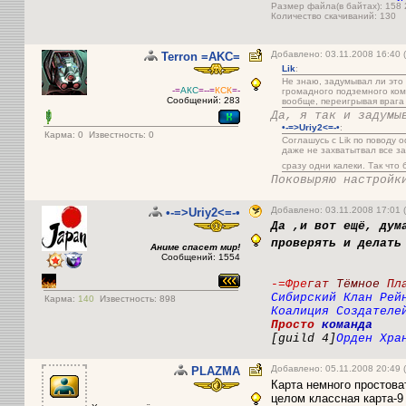
Размер файла(в байтах): 158
Количество скачиваний: 130
Добавлено: 03.11.2008 16:40
Terron =AKC=
Lik
:
Не знаю, задумывал ли это
-=
АКС
=-
-=
КСК
=-
громадного подземного ком
Сообщений: 283
вообще, переигрывая врага
Да, я так и задумы
•-=>Uriy2<=-•
:
Карма:
0
Известность: 0
Соглашусь с Lik по поводу 
даже не захватытвал все за
сразу одни калеки. Так что
Поковыряю настройк
Добавлено: 03.11.2008 17:01 
•-=>Uriy2<=-•
Да ,и вот ещё, дум
проверять и делать
Аниме спасет мир!
Сообщений: 1554
-=Фре
гат
Тёмное
Пл
Сибирский Клан Рей
Карма:
140
Известность: 898
Коалиция Создателе
Просто
команда
[guild 4]
Орден Хра
Добавлено: 05.11.2008 20:49 
PLAZMA
Карта немного простоват
целом классная карта-9 