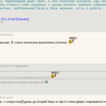
ва терроноидов дала сбой, и они получили контроль над св
или строить себе подобных с целью полного захвата компле
желтых, нейтральная база и база зеленых, есть 4 робота.
13 1_0.rar [Скачать]
 829
(6500 дней)
дачная. В стиле техногена выполнена отлично.
 (6497 дней)
Оффтопик
ная. В стиле техногена выполнена отлично.
есная карта и играть интересно
(6497 дней)
а, с хитростью(Едешь до второй базы а там в стене дверь открывается 