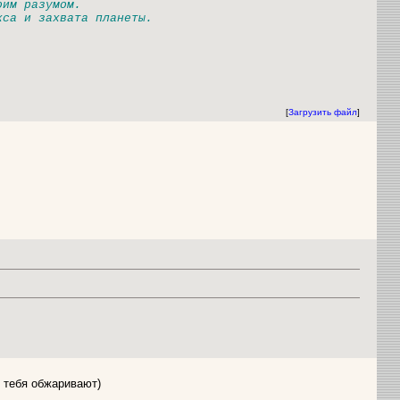
оим разумом.
кса и захвата планеты.
[
Загрузить файл
]
и тебя обжаривают)