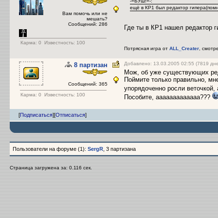
-=БУШ!=-:
ещё в КР1 был редактор гипера(помн
Вам помочь или не
мешать?
Сообщений: 286
Где ты в КР1 нашел редактор г
Карма:
0
Известность: 100
Потрясная игра от
ALL_Creater
, смотр
Добавлено: 13.03.2005 02:55 (7819 дн
8 партизан
Мож, об уже существующих ред
Поймите только правильно, м
Сообщений: 365
упорядоченно росли веточкой, 
Карма:
0
Известность: 100
Пособите, ааааааааааааа???
[
Подписаться
]
[
Отписаться
]
Пользователи на форуме (1):
SergR
, 3 партизана
Страница загружена за: 0.116 сек.