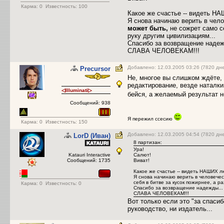
Карма:
0
Известность: 100
Какое же счастье -- видеть НА
Я снова начинаю верить в чело
может быть,
не сожрет само се
руку другим цивилизациям...
Спасибо за возвращение надеж
СЛАВА ЧЕЛОВЕКАМ!!!
Добавлено: 12.03.2005 03:26 (7820 дн
Precursor
Не, многое вы слишком ждёте,
редактирование, везде наталки
◁Illuminati▷
бейся, а желаемый результат н
Сообщений: 938
Я пережил ссесию
Карма:
0
Известность: 150
Добавлено: 12.03.2005 04:54 (7820 дн
LorD (Иван)
8 партизан:
Ура!
Katauri Interactive
Салют!
Сообщений: 1735
Виват!
Какое же счастье -- видеть НАШИХ лю
Я снова начинаю верить в человечес
себя в битве за кусок пожирнее, а р
Карма:
0
Известность: 0
Спасибо за возвращение надежды...
СЛАВА ЧЕЛОВЕКАМ!!!
Вот только если это "за спасиб
руководство, ни издатель...