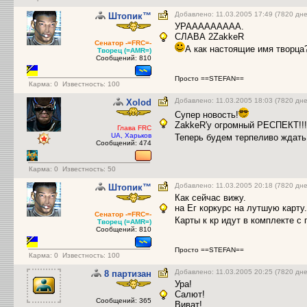
Добавлено: 11.03.2005 17:49 (7820 дне
Штопик™
УРААААААААА.
СЛАВА 2ZakkeR
Сенатор -=FRC=-
А как настоящие имя творца
Творец (=AMR=)
Сообщений: 810
Просто ==STEFAN==
Карма:
0
Известность: 100
Добавлено: 11.03.2005 18:03 (7820 дне
Xolod
Супер новость!
ZakkeR'у огромный РЕСПЕКТ!!!
Глава FRC
UA, Харьков
Теперь будем терпеливо ждать
Сообщений: 474
Карма:
0
Известность: 50
Добавлено: 11.03.2005 20:18 (7820 дне
Штопик™
Как сейчас вижу.
на Ег коркурс на лутшую карту.
Сенатор -=FRC=-
Карты к кр идут в комплекте 
Творец (=AMR=)
Сообщений: 810
Просто ==STEFAN==
Карма:
0
Известность: 100
Добавлено: 11.03.2005 20:25 (7820 дне
8 партизан
Ура!
Салют!
Сообщений: 365
Виват!