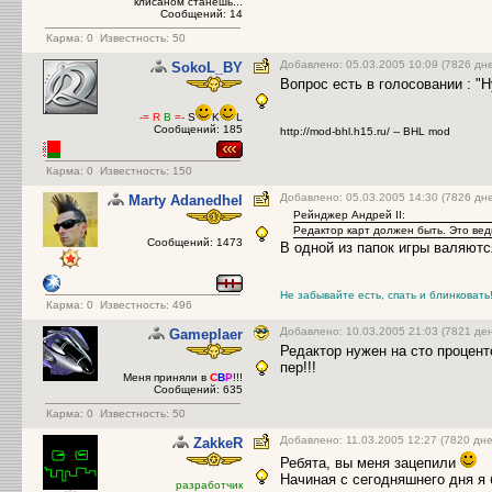
клисаном станешь...
Сообщений: 14
Карма:
0
Известность: 50
Добавлено: 05.03.2005 10:09 (7826 дн
SokoL_BY
Вопрос есть в голосовании : "
-=
R
B
=-
S
K
L
Сообщений: 185
http://mod-bhl.h15.ru/ -- BHL mod
Карма:
0
Известность: 150
Добавлено: 05.03.2005 14:30 (7826 дн
Marty Adanedhel
Рейнджер Андрей II:
Редактор карт должен быть. Это вед
Сообщений: 1473
В одной из папок игры валяются
Не забывайте есть, спать и блинковать
Карма:
0
Известность: 496
Добавлено: 10.03.2005 21:03 (7821 ден
Gameplaer
Редактор нужен на сто процент
пер!!!
Меня приняли в
C
B
Р
!!!
Сообщений: 635
Карма:
0
Известность: 50
Добавлено: 11.03.2005 12:27 (7820 дне
ZakkeR
Ребята, вы меня зацепили
Начиная с сегодняшнего дня я 
разработчик