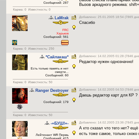
Сообщений: 287
Вызов аркадного режима: shift+c
Карма:
0
Известность: 0
Добавлено: 25.01.2005 18:54 (7865 дн
LаMrak
Спасибо
FRC
Харьков
Сообщений: 561
Карма:
0
Известность: 250
Добавлено: 14.02.2005 01:28 (7846 дн
*Сайлакаш*
Редактор нужен однозначно!
Есть только память и нет
смерти...
Сообщений: 60
Карма:
0
Известность: 50
Добавлено: 14.02.2005 04:53 (7846 дн
Ranger Destroyer
Даешь редактор карт для КР ?
Сообщений: 179
Карма:
0
Известность: 50
Добавлено: 14.02.2005 23:36 (7845 дн
-=БУШ!=-
А кто сказал что тего нет? ещ
есть тоже самое, только скоко
Лейтенант WR Пермь
Сообщений: 415