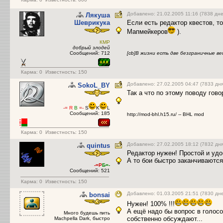
Добавлено: 21.02.2005 11:16 (7838 дне
Лякуша
Шеврикука
Если есть редактор квестов, т
Мапмейкеров
).
КМР
добрый злодей
Сообщений: 712
[cb]В жизни есть две безграничные ве
Карма:
0
Известность: 150
Добавлено: 27.02.2005 04:47 (7833 дня
SokoL_BY
Так а что по этому поводу гов
-=
R
B
=-
S
K
L
Сообщений: 185
http://mod-bhl.h15.ru/ -- BHL mod
Карма:
0
Известность: 150
Добавлено: 27.02.2005 18:12 (7832 дня
quintus
Редактор нужен! Простой и удо
А то бои быстро заканчиваются
-=Р
Б=-
Сообщений: 521
Карма:
0
Известность: 150
Добавлено: 01.03.2005 21:51 (7830 дн
bonsai
Нужен! 100% !!!
А ещё надо бы вопрос в голосо
Много будешь пить
собственно обсуждают...
Machpella Dark, быстро