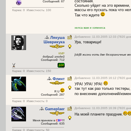
состояния.
Сообщений: 67
Сколько уйдет на это времени,
массы его пускать пока что нел
Карма:
0
Известность: 100
Так что ждите
хелса вам и хэпинеса
Добавлено: 11.03.2005 12:33 (7820 дне
Лякуша
Шеврикука
Ура, товарищи!
КМР
[cb]В жизни есть две безграничные ве
добрый злодей
Сообщений: 712
Карма:
0
Известность: 150
Добавлено: 11.03.2005 16:12 (7820 дне
Флинт
УРА! УРА! УРА!
так тут как раз только тестер
R U
по внесению дополнений/изме
Сообщений: 287
Карма:
0
Известность: 0
Добавлено: 11.03.2005 16:39 (7820 дне
Gameplaer
На моей планете праздник.
Меня приняли в
C
B
Р
!!!
Сообщений: 635
Карма:
0
Известность: 50