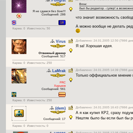
Pofigist
Brow:
был бы редактор - супер! а возможн
Я не сдамся без бою!!!
Сообщений: 286
что значит возможность свобо
А можно вообще не делать редак
Карма:
0
Известность: 50
Добавлено: 24.01.2005 12:50 (7866 дн
Virus
Я за! Хорошая идея.
Отважный дракар
Сообщений: 517
Карма:
0
Известность: 250
Добавлено: 24.01.2005 14:39 (7866 дн
LаMrak
Только оффициальное мнение по
FRC
Харьков
Сообщений: 561
Карма:
0
Известность: 250
Добавлено: 24.01.2005 16:43 (7866 дн
(dem)
А я как купил КР2, сразу поду
Ништяк было бы если был бы р
Сообщений: 17
Карма:
0
Известность: 0
Добавлено: 24.01.2005 17:35 (7866 дн