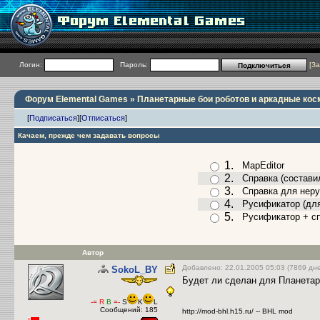
Логин:
Пароль:
[
За
Форум Elemental Games
»
Планетарные бои роботов и аркадные кос
[
Подписаться
]
[
Отписаться
]
Качаем, прежде чем задавать вопросы
1.
MapEditor
2.
Справка
(состав
3.
Справка для нер
4.
Русификатор (для
5.
Русификатор + сп
Автор
Добавлено: 22.01.2005 05:03 (7869 дн
SokoL_BY
Будет ли сделан для Планетар
-=
R
B
=-
S
K
L
Сообщений: 185
http://mod-bhl.h15.ru/ -- BHL mod