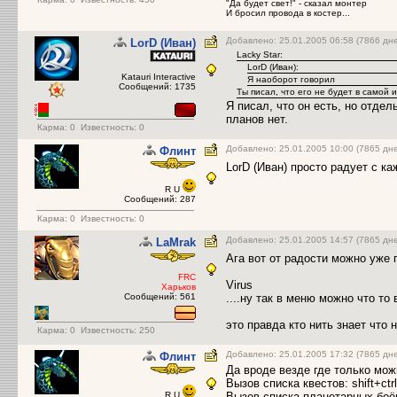
"Да будет свет!" - сказал монтер
И бросил провода в костер...
Добавлено: 25.01.2005 06:58 (7866 дн
LorD (Иван)
Lacky Star:
LorD (Иван):
Katauri Interactive
Я наоборот говорил
Сообщений: 1735
Ты писал, что его не будет в самой 
Я писал, что он есть, но отдел
планов нет.
Карма:
0
Известность: 0
Добавлено: 25.01.2005 10:00 (7865 дн
Флинт
LorD (Иван) просто радует с к
R U
Сообщений: 287
Карма:
0
Известность: 0
Добавлено: 25.01.2005 14:57 (7865 дн
LаMrak
Ага вот от радости можно уже 
FRC
Virus
Харьков
Сообщений: 561
....ну так в меню можно что то 
это правда кто нить знает что
Карма:
0
Известность: 250
Добавлено: 25.01.2005 17:32 (7865 дн
Флинт
Да вроде везде где только мож
Вызов списка квестов: shift+ctr
R U
Вызов списка планетарных боёв: