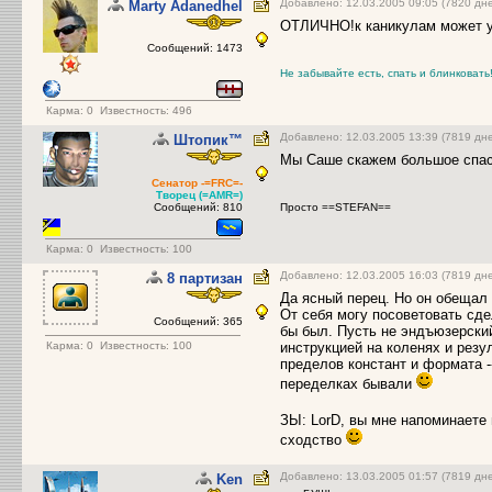
Добавлено: 12.03.2005 09:05 (7820 дн
Marty Adanedhel
ОТЛИЧНО!к каникулам может у
Сообщений: 1473
Не забывайте есть, спать и блинковать
Карма:
0
Известность: 496
Добавлено: 12.03.2005 13:39 (7819 дн
Штопик™
Мы Саше скажем большое спас
Сенатор -=FRC=-
Творец (=AMR=)
Сообщений: 810
Просто ==STEFAN==
Карма:
0
Известность: 100
Добавлено: 12.03.2005 16:03 (7819 дн
8 партизан
Да ясный перец. Но он обещал
От себя могу посоветовать сдел
Сообщений: 365
бы был. Пусть не эндъюзерский
Карма:
0
Известность: 100
инструкцией на коленях и резу
пределов констант и формата --
переделках бывали
ЗЫ: LorD, вы мне напоминаете
сходство
Добавлено: 13.03.2005 01:57 (7819 дн
Ken