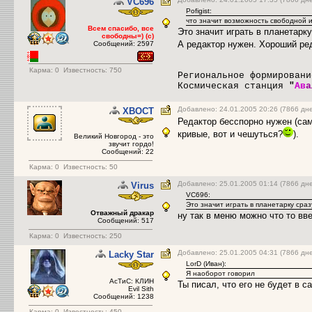
VC696
Pofigist:
что значит возможность свободной 
Всем спасибо, все
Это значит играть в планетарку
свободны=) (с)
А редактор нужен. Хороший ред
Сообщений: 2597
Карма:
0
Известность: 750
Региональное формирован
Космическая станция
"
Ав
а
Добавлено: 24.01.2005 20:26 (7866 дн
XBOCT
Редактор бесспорно нужен (сам 
кривые, вот и чешуться?
).
Великий Новгород - это
звучит гордо!
Сообщений: 22
Карма:
0
Известность: 50
Добавлено: 25.01.2005 01:14 (7866 дн
Virus
VC696:
Это значит играть в планетарку сраз
Отважный дракар
ну так в меню можно что то вве
Сообщений: 517
Карма:
0
Известность: 250
Добавлено: 25.01.2005 04:31 (7866 дн
Lacky Star
LorD (Иван):
Я наоборот говорил
АсТиС: КЛИН
Ты писал, что его не будет в с
Evil Sith
Сообщений: 1238
Карма:
0
Известность: 450