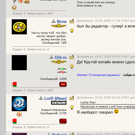
Turn a world into an enemy
And believe in me
Карма:
0
Известность: 400
Добавлено: 23.01.2005 17:38 (7867 дн
Brow
был бы редактор - супер! а во
Часть силы той, что без
числа творит добро,
всему желая зла.
Сообщений: 189
Карма:
0
Известность: 0
Добавлено: 24.01.2005 00:05 (7867 дн
Ork-ru
Да! Крутой онлайн можно сдела
-=
LB
=-
-=
РБ
=-
Эпопея "Стеклянная пружина"
- зайди и
Сообщений: 1406
Карма:
0
Известность: 200
Добавлено: 24.01.2005 04:16 (7867 дн
LorD (Иван)
Lacky Star:
Насколько я помню LorD Ivan утвержд
Katauri Interactive
Я наоборот говорил
Сообщений: 1735
Карма:
0
Известность: 0
Добавлено: 24.01.2005 10:16 (7866 дн