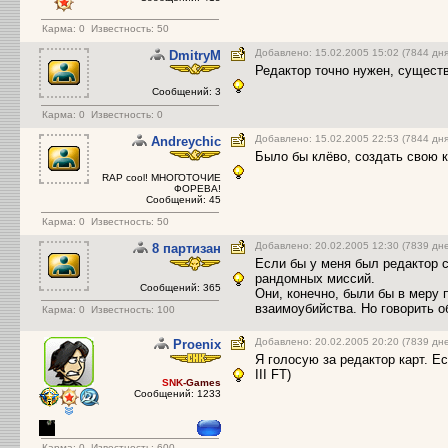
Карма:
0
Известность: 50
Добавлено: 15.02.2005 15:02 (7844 дня
DmitryM
Редактор точно нужен, сущест
Сообщений: 3
Карма:
0
Известность: 0
Добавлено: 15.02.2005 22:53 (7844 дня
Andreychic
Было бы клёво, создать свою 
RAP cool! МНОГОТОЧИЕ
ФОРЕВА!
Сообщений: 45
Карма:
0
Известность: 50
Добавлено: 20.02.2005 12:30 (7839 дн
8 партизан
Если бы у меня был редактор 
рандомных миссий.
Сообщений: 365
Они, конечно, были бы в меру 
взаимоубийства. Но говорить о
Карма:
0
Известность: 100
Добавлено: 20.02.2005 20:20 (7839 дн
Proenix
Я голосую за редактор карт. Ест
III FT)
S
N
K
-
G
ames
Сообщений: 1233
Карма:
0
Известность: 600