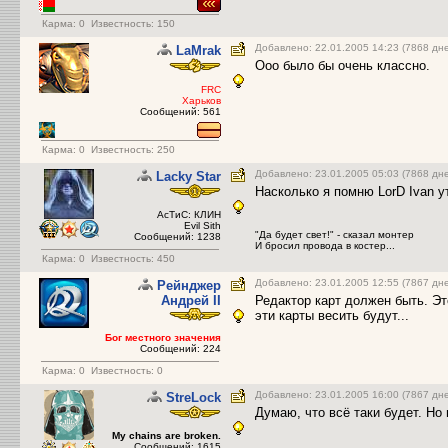
Карма:
0
Известность: 150
Добавлено: 22.01.2005 14:23 (7868 дн
LаMrak
Ооо было бы очень классно.
FRC
Харьков
Сообщений: 561
Карма:
0
Известность: 250
Добавлено: 23.01.2005 05:03 (7868 дн
Lacky Star
Насколько я помню LorD Ivan у
АсТиС: КЛИН
Evil Sith
"Да будет свет!" - сказал монтер
Сообщений: 1238
И бросил провода в костер...
Карма:
0
Известность: 450
Добавлено: 23.01.2005 12:55 (7867 дн
Рейнджер
Андрей II
Редактор карт должен быть. Эт
эти карты весить будут...
Бог местного значения
Сообщений: 224
Карма:
0
Известность: 0
Добавлено: 23.01.2005 16:00 (7867 дн
StreLock
Думаю, что всё таки будет. Но 
My chains are broken.
Сообщений: 1615