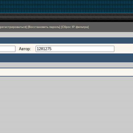
регистрироваться
]
[
Восстановить пароль
]
[
Сброс IP фильтра
]
Автор: