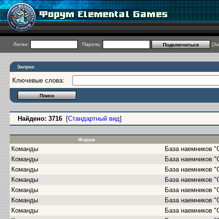
Логин:
Пароль:
[
За
Запрос
Ключевые слова:
Найдено: 3716
[
Стандартный вид
]
Форум
Команды
База наемников "
Команды
База наемников "
Команды
База наемников "
Команды
База наемников "
Команды
База наемников "
Команды
База наемников "
Команды
База наемников "