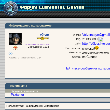
Информация о пользователе:
v0lver
Volverstoyn@gmai
@-mail:
211380890
ICQ:
http://v0lver.livejo
Сайт:
повелитель тапочек
Сообщений: 1816
Род занятий:
мужской
девушки,алкоголь
Интересы:
из Сибири
Откуда:
Карма:
0
Известность: 224
[
Найти все сообщения пользо
Чемпионаты
Название чемпионата
Рыбалка
Пользователи на форуме (0): 3 партизана