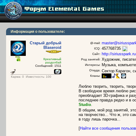
Информация о пользователе:
Старый добрый
master@siriusspark
@-mail:
Blaseroid
457768735
ICQ:
http://siriusspark.ru
Сайт:
Художник, писате
Креативный
Род занятий:
раздолбай
Музыка, компьютер
Интересы:
Сообщений: 1511
Откуда:
Сектор Карагон, с
Кланы:
Карма:
0
Известность: 100
Люблю творить, творить, твори
В свободное время люблю рисо
преобладает 3D-графика и раз
последнее правда редко и в 
Studio
.
В общем, мой род занятий, эт
на творчество... Что ж, это с
в году лишь парочка...
[
Найти все сообщения пользо