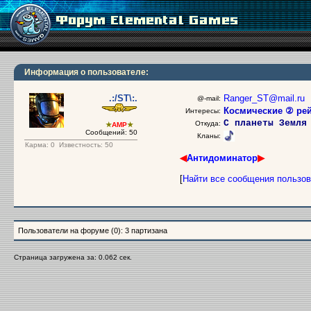
Информация о пользователе:
.:/ST\:.
Ranger_ST@mail.ru
@-mail:
Космические ② ре
Интересы:
С планеты Земля
Откуда:
★
AMP
★
Сообщений: 50
Кланы:
Карма:
0
Известность: 50
◀
Антидоминатор
▶
[
Найти все сообщения пользо
Пользователи на форуме (0): 3 партизана
Страница загружена за: 0.062 сек.