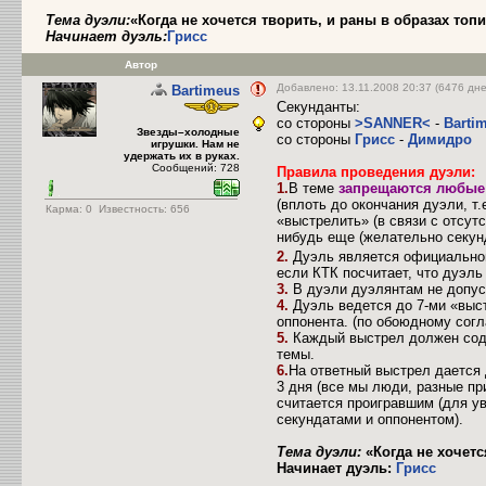
Тема дуэли:
«Когда не хочется творить, и раны в образах топит
Начинает дуэль:
Грисс
Автор
Добавлено: 13.11.2008 20:37 (6476 дне
Bartimeus
Секунданты:
со стороны
>SANNER<
-
Barti
Звезды–холодные
со стороны
Грисс
-
Димидро
игрушки. Нам не
удержать их в руках.
Сообщений: 728
Правила проведения дуэли:
1.
В теме
запрещаются любые 
(вплоть до окончания дуэли, т.
Карма:
0
Известность: 656
«выстрелить» (в связи с отсутс
нибудь еще (желательно секун
2.
Дуэль является официальной 
если КТК посчитает, что дуэль
3.
В дуэли дуэлянтам не допус
4.
Дуэль ведется до 7-ми «выст
оппонента. (по обоюдному согл
5.
Каждый выстрел должен соде
темы.
6.
На ответный выстрел дается 
3 дня (все мы люди, разные пр
считается проигравшим (для ув
секундатами и оппонентом).
Тема дуэли:
«Когда не хочется
Начинает дуэль:
Грисс