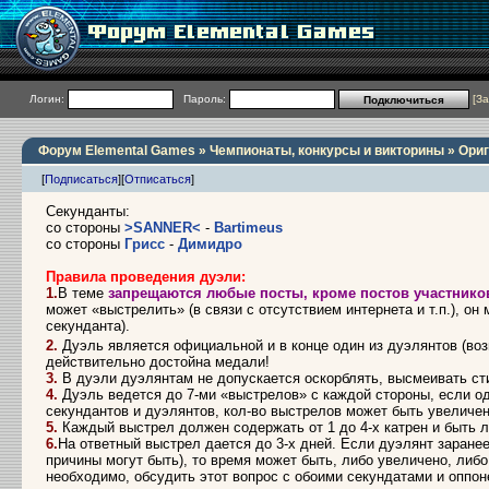
Логин:
Пароль:
[
За
Форум Elemental Games
»
Чемпионаты, конкурсы и викторины
» Ори
[
Подписаться
]
[
Отписаться
]
Секунданты:
со стороны
>SANNER<
-
Bartimeus
со стороны
Грисс
-
Димидро
Правила проведения дуэли:
1.
В теме
запрещаются любые посты, кроме постов участников
может «выстрелить» (в связи с отсутствием интернета и т.п.), о
секунданта).
2.
Дуэль является официальной и в конце один из дуэлянтов (во
действительно достойна медали!
3.
В дуэли дуэлянтам не допускается оскорблять, высмеивать ст
4.
Дуэль ведется до 7-ми «выстрелов» с каждой стороны, если од
секундантов и дуэлянтов, кол-во выстрелов может быть увеличен
5.
Каждый выстрел должен содержать от 1 до 4-х катрен и быть
6.
На ответный выстрел дается до 3-х дней. Если дуэлянт заране
причины могут быть), то время может быть, либо увеличено, либ
необходимо, обсудить этот вопрос с обоими секундатами и оппон