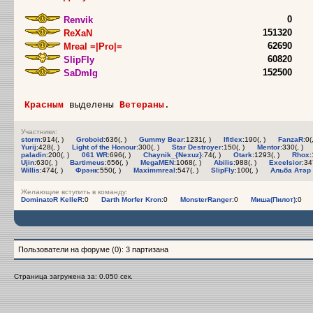
0
Renvik
151320
ReXaN
62690
Mreal =|Pro|=
60820
SlipFly
152500
SaDmIg
Красным
выделены
Ветераны
.
Участники:
stоrm
:914(, )
Groboid
:636(, )
Gummy Bear
:1231(, )
Ifitlex
:190(, )
FanzaR
:0(,
Yurij
:428(, )
Light of the Honour
:300(, )
Star Destroyer
:150(, )
Mentor
:330(, )
paladin
:200(, )
061 WR
:696(, )
Chaynik_{Nexuz}
:74(, )
Otark
:1293(, )
Rhox
:
Ujin
:630(, )
Bartimeus
:656(, )
MegaMEN
:1068(, )
Abilis
:988(, )
Excelsior
:34
Willis
:474(, )
Фрэнк
:550(, )
Maximmreal
:547(, )
SlipFly
:100(, )
Альба Атэр 
Желающие вступить в команду:
DominatoR KelleR
:0
Darth Morfer Kron
:0
MonsterRanger
:0
Миша(Пилот)
:0
Пользователи на форуме (0): 3 партизана
Страница загружена за: 0.050 сек.