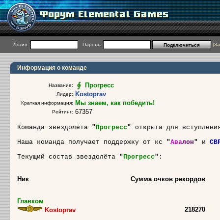
Логин:
Пароль:
[
За
Информация о команде
Прогресс
Название:
Kostoprav
Лидер:
Мы знаем, как победить!
Краткая информация:
67357
Рейтинг:
Команда звездолёта
"
Прогресс
"
открыта для вступлени
Наша команда получает поддержку от кс
"
А
в
а
л
о
н
"
и
СВ
Текущий состав звездолёта
"
Прогресс
"
:
Ник
Сумма очков рекордов
Главком
218270
Kostoprav