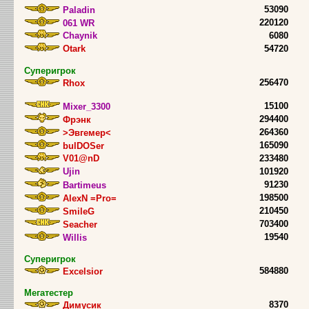
53090
Paladin
220120
061 WR
Chaynik
6080
Otark
54720
Суперигрок
256470
Rhox
15100
Mixer_3300
294400
Фрэнк
264360
>Эвгемер<
165090
bulDOSer
V01@nD
233480
Ujin
101920
91230
Bartimeus
198500
AlexN =Pro=
210450
SmileG
703400
Seacher
19540
Willis
Суперигрок
584880
Excelsior
Мегатестер
8370
Димусик