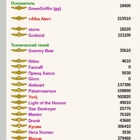
Основатель
18400
GreenGriffin (gg)
215510
>Alba Ater<
18220
storm
121100
Groboid
Технический гений
35610
Gummy Bear
4610
Ifitlex
0
FanzaR
5030
Принц Хаоса
Glorx
0
137390
Aleksart
109890
Palamnaersus
502820
Yurij
49010
Light of the Honour
25770
Star Destroyer
Mentor
76320
43660
Drunk
306410
Хусим
Умта Уоллис
3530
379460
Morcar