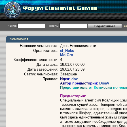
Логин:
Пароль:
[
За
Чемпионат
Название чемпионата:
День Независимости
Организаторы:
el_Noks
MolGro
Коэффициент сложности:
4
Дата старта:
18.01.07 00.00
Дата завершения:
19.02.07 23.59
Статус чемпионата:
Завершен
Правила:
И
д
е
я
:
dоc
А
в
т
о
р
п
р
е
д
ы
с
т
о
р
и
и
:
DisaV
П
р
е
д
с
т
а
в
и
т
е
л
ь
о
т
К
о
м
и
с
с
и
и
п
о
ч
е
м
Предыстория:
Специальный агент сил Коалиции Сэм
творился сущий хаос. Невероятной с
кислоты заливали остров, в недрах ко
и томился Шифер, единственный уцел
был здесь единственным живым сущес
а также загрузили необходимые для 
точности как модуль доминатора Келл