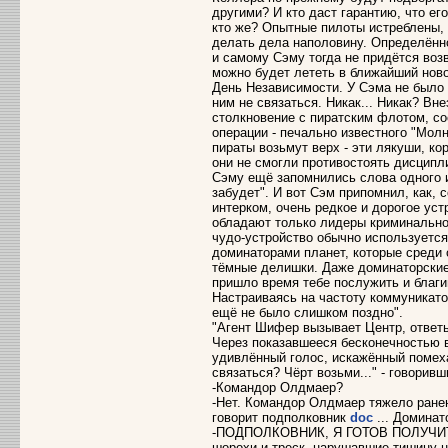
другими? И кто даст гарантию, что ег
кто же? Опытные пилоты истреблены,
делать дела наполовину. Определённо
и самому Сэму тогда не придётся возв
можно будет лететь в ближайший но
День Независимости. У Сэма не было 
ним не связаться. Никак... Никак? Вн
столкновение с пиратским флотом, со
операции - печально известного "Молн
пираты возьмут верх - эти лякуши, к
они не смогли противостоять дисципл
Сэму ещё запомнились слова одного и
забудет". И вот Сэм припомнил, как,
интерком, очень редкое и дорогое ус
обладают только лидеры криминально
чудо-устройство обычно используется
доминаторами планет, которые среди 
тёмные делишки. Даже доминаторские 
пришло время тебе послужить и благ
Настраиваясь на частоту коммуникато
ещё не было слишком поздно".
"Агент Шифер вызывает Центр, ответьт
Через показавшееся бесконечностью в
удивлённый голос, искажённый помех
связаться? Чёрт возьми..." - говоривш
-Командор Олдмаер?
-Нет. Командор Олдмаер тяжело ранен
говорит подполковник
dоc
... Доминат
-ПОДПОЛКОВНИК, Я ГОТОВ ПОЛУЧИТ
шорохи и треск, нарушавшие тишину н