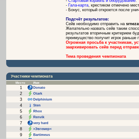
-
Стартовый корабль и оборудование
.
-
Гала-карта
, крестиком отмечено мес
- Бонус, который откроется после уни
Подсчёт результатов:
Сейв необходимо отправить на
srneza
Желательно назвать сейв таким спосо
результатов вторичным критерием буд
преимущество получит игрок раньше п
Огромная просьба к участникам, ус
заархивировать сейв перед отправк
Тема проведения чемпионата
Участники чемпионата
Место
Имя
1
Donato
2
Otark
3
Delphinium
4
Sten
5
Rhox
6
Renvik
7
very hard
8
>Эвгемер<
9
Bartimeus