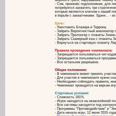
- Сэм, произнёс подполковник, для л
потребуется захватить три стратегиче
которые являются ключом к нашей поб
в борьбе с захватчиками. Удачи… - и
Цель:
- Уничтожить Блазера и Террона.
- Забрать Вероятностный анализатор 
- Забрать Пролонгер с планеты Зэмин
- Забрать Сканерный кэш с планеты З
- Вернуться на стартовую планету Лир
Правила проведения чемпионата:
- Запрещается пользоваться чит-кода
- Запрещается пользоваться програм
- Все остальное разрешено.
Общие положения:
- В чемпионате может принять участ
- Для участия в чемпионате нужно ск
- Необходимо соблюдать правила, ин
- Чемпионат проводится на версии иг
Стартовые условия:
- Сложность 181%.
- Игрок находится на незаселённой пл
- Все системы находятся под контрол
- Программы "Противодействие" и "Эне
- Дата начала игры: 12 июня 3315 года