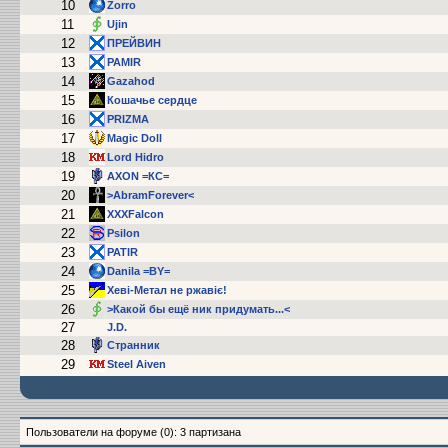
10
Zorrо
11
Ujin
12
ПРЕЙВИН
13
PAMIR
14
Gazahod
15
Кошачье сердце
16
PRIZMA
17
Magic Doll
18
Lord Hidro
19
AXON =КС=
20
>AbramForever<
21
XXXFalcon
22
Psilon
23
PATIR
24
Danila =BY=
25
Хеві-Метал не ржавіє!
26
>Какой бы ещё ник придумать...<
27
J.D.
28
Cтранник
29
Steel Aiven
Пользователи на форуме (0): 3 партизана