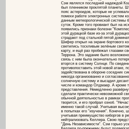
Сэм являлся последней надеждой Коа
был пленником проклятой планеты. Ш
пояс астероидов, которые не успевал
помехи работе электронных систем ко
данным метеорологической системы б
суток. Кроме того провиант был на ис
появились признаки болезни "Комплес
этой дурацкой базе из-за этой дурацк
страдают под стальной пятой доминат
Шифер открыл на экране бортового к
светились тоскливым зелёным светом 
карту, и ещё раз пробежал глазами с
Террона. Это задание было возложено
связь с ним была окончательно потер
вторгся в систему Солнце. По сведен
противопоставить этой новой атаке, 
задействована в обороне соседних си
никогда организованно и согласованн
солнечную систему и высадил десант 
числе и командор Олдмаер. А кроме т
представления. Немедленно развёрну
сделали практически невозможной свя
обычной деятельностью в рамках прог
творится, и его пробрал озноб. "Неча
именно такой случай. Учитывая высок
в попытках его "изучения". Конечно, 
учитывая преимущество киборгов в ре
нейтрализовать Келлера. Свою предс
"День Независимости". Сэм горько усм
Келлера по-прежнему будут подвергат