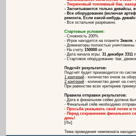
-
Текриновый топливный бак, наход
- Засчитываются только девайсы, 
- Все оборудование (включая артеф
ремонта. Если какой-нибудь девайс 
- Все остальное разрешено.
Стартовые условия:
- Сложность 200%
- Игрок находится на планете
Земля
,
- Доминаторы полностью уничтожены.
- На счету
150000 cr
.
- Дата начала игры:
31 декабря 3311 
- Стартовое оборудование: бак, движок
Подсчёт результатов:
Подсчёт будет производится по систем
1 критерий
- количество очков за обор
2 критерий
- количество денег на счет
При равенстве всех критериев преиму
Правила отправки результатов:
- Дата в финальном сейве должна бы
- Финальный сейв необходимо отправ
-
Просьба указывать свой логин в те
-
Перед сохранением финального сей
день!
[/fix]
Тема проведения чемпионата находи