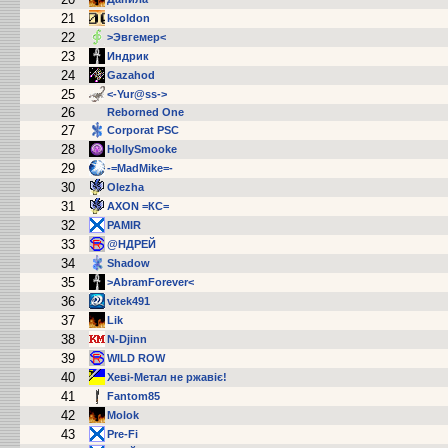
21
ksoldon
22
>Эвгемер<
23
Индрик
24
Gazahod
25
<-Yur@ss->
26
Reborned One
27
Corporat PSC
28
HollySmooke
29
-=MadMike=-
30
Olezha
31
AXON =КС=
32
PAMIR
33
@НДРЕЙ
34
Shаdow
35
>AbramForever<
36
vitek491
37
Lik
38
N-Djinn
39
WILD ROW
40
Хеві-Метал не ржавіє!
41
Fantom85
42
Molok
43
Pre-Fi