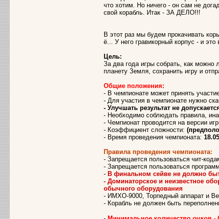
что хотим. Но ничего - он сам не дога
свой корабль. Итак - ЗА ДЕЛО!!!
В этот раз мы будем прокачивать кор
ё... У него гравикорный корпус - и это 
Цель:
За два года игры собрать, как можно
планету Земля, сохранить игру и отпр
Общие положения:
- В чемпионате может принять участ
- Для участия в чемпионате нужно ск
- Улучшать результат не допускаетс
- Необходимо соблюдать правила, ин
- Чемпионат проводится на версии игр
- Коэффициент сложности:
(предполо
- Время проведения чемпионата:
18.05
Правила проведения чемпионата:
- Запрещается пользоваться чит-кода
- Запрещается пользоваться програм
-
В финальном сейве не должно быт
- Доминаторское и неизвестное обо
обычного оборудования
- ИМХО-9000, Торпедный аппарат и Ве
- Корабль не должен быть переполне
-
Минимальное количество очков - 