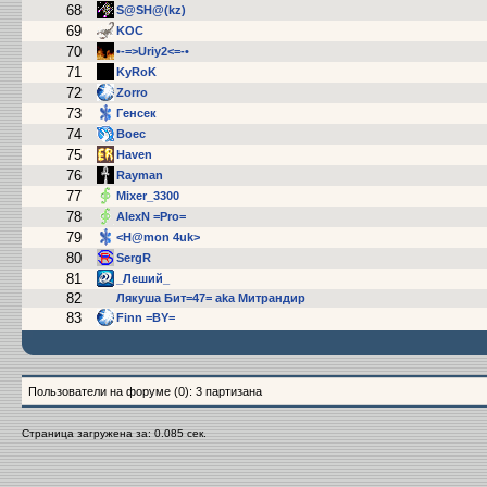
68
S@SH@(kz)
69
KOC
70
•-=>Uriy2<=-•
71
KyRoK
72
Zorrо
73
Гeнсек
74
Boec
75
Haven
76
Rayman
77
Mixer_3300
78
AlexN =Pro=
79
<H@mon 4uk>
80
SergR
81
_Леший_
82
Лякуша Бит=47= aka Митрандир
83
Finn =BY=
Пользователи на форуме (0): 3 партизана
Страница загружена за: 0.085 сек.