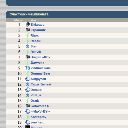
Участники чемпионата
Место
Имя
1
ElMarado
2
Cтранник
3
Rhox
4
ReXaN
5
Sten
6
Renvik
7
Uragan =KC=
8
Димусик
9
Vladimir Gaal
10
Gummy Bear
11
Андрусен
12
Саша_Белый
13
Donato
14
Vital_ik
15
Otark
16
Golovorez R
17
-=MaxV=BY=-
18
Kostoprav
19
very hard
20
Данила