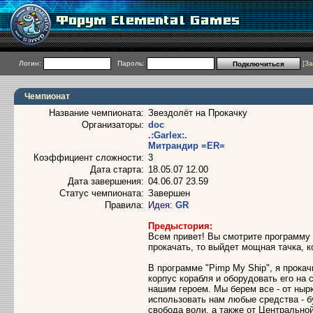
Логин:
Пароль:
[
За
Чемпионат
Название чемпионата:
Звездолёт на Прокачку
Организаторы:
dоc
.:Garlex:.
Митрандир =ER=
Коэффициент сложности:
3
Дата старта:
18.05.07 12.00
Дата завершения:
04.06.07 23.59
Статус чемпионата:
Завершен
Правила:
И
д
е
я
:
GR
Прeдыстория:
Всем привет! Вы смотрите программу
прокачать, то выйдет мощная тачка, к
В программе "Pimp My Ship", я прока
корпус корабля и оборудовать его на
нашим героем. Мы берем все - от ныр
использовать нам любые средства - б
свобода воли, а также от Центрально