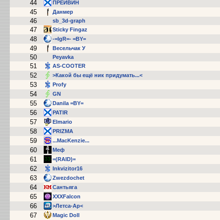
44
ПРЕЙВИН
45
Данмер
46
sb_3d-graph
47
Sticky Fingaz
48
-=IgR=- =BY=
49
Весельчак У
50
Peyavka
51
AS-COOTER
52
>Какой бы ещё ник придумать...<
53
Profy
54
GN
55
Danila =BY=
56
PATIR
57
Elmario
58
PRIZMA
59
...MacKenzie...
60
Меф
61
=(RAID)=
62
Inkvizitor16
63
Zwezdochet
64
Сантьяга
65
XXXFalcon
66
>Летса-Ар<
67
Magic Doll