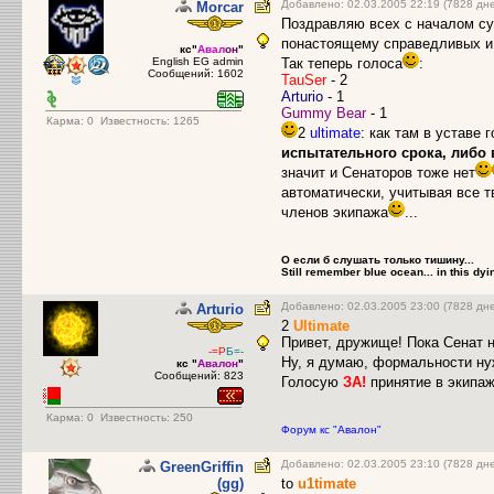
Добавлено: 02.03.2005 22:19 (7828 дн
Morcar
Поздравляю всех с началом су
понастоящему справедливых и
кс"
Авал
он
"
English EG admin
Так теперь голоса
:
Сообщений: 1602
TauSer
- 2
Arturio
- 1
Gummy Bear
- 1
Карма:
0
Известность: 1265
2
ultimate
: как там в уставе 
испытательного срока, либо 
значит и Сенаторов тоже нет
автоматически, учитывая все т
членов экипажа
...
О если б слушать только тишину...
Still remember blue ocean... in this dyin
Добавлено: 02.03.2005 23:00 (7828 дн
Arturio
2
Ultimate
Привет, дружище! Пока Сенат 
-=Р
Б=-
Ну, я думаю, формальности ну
кс "
Авалон
"
Сообщений: 823
Голосую
ЗА!
принятие в экипа
Карма:
0
Известность: 250
Форум кс "Авалон"
Добавлено: 02.03.2005 23:10 (7828 дн
GreenGriffin
(gg)
to
u1timate