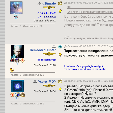
Добавлено: 03.03.2005 00:02 (7828 д
u1timate
gg:
Это тебя не обязывает вступать в н
CBP
&
АсТиС
Вот уже и борьба за ценных игр
кс
Авалон
Представляю картину в будущем
Сообщений: 1441
двадцать два цента! Тысяча до
Карма:
0
Известность: 50
↔↔↔
I'm ready to dying When The Music Sto
Добавлено: 03.03.2005 01:02 (7828 дн
DemonMcHunter
Торжественно поздравляю вс
присутствуют многие уважае
Гл. Инквизитор
Сообщений: 5146
I believe it's my god-given right
To destroy everything in my sight
Карма:
0
Известность: 628
Добавлено: 03.03.2005 01:55 (7828 дн
^xoro_MD^
2 paladin: Исправил пост об А
2 GreenGriffin (gg): Привет! Х
Сообщений: 4404
не смотрел? Нужен?
2 Авалон: Изъявляю желание в
(ов): СВР, АсТиС, АМР, КМР. На
Карма:
0
Известность: 286
Ожидаю мнение физика-ядерщи
ЗЫ: Что я за дипломатический 