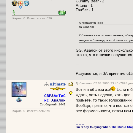
Gummy Bear - 2
Arturio - 1
TauSer - 1
Карма:
0
Известность: 636
GreenGriffin (gg):
to Groboid
Объявляя начало голосования, обнар
надеюсь благодаря этой теме ситуа
GG, Авалон от этого нисколько
это то, что в жизни получается
---
Разумеется, я ЗА принятие u1t
Добавлено: 02.03.2005 23:45 (7828 дн
u1timate
Вот и я об этом же!
Если я б
ждать, хоть неделю, хоть две..
CBP
&
АсТиС
примете, то таких голосований 
кс
Авалон
Сообщений: 1441
Вообще, приятно, что все так о
все формальности, потом нам в
Карма:
0
Известность: 50
↔↔↔
I'm ready to dying
When
The Music
Sto