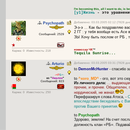
I'm becoming this, all I want to do, is 
[y1]Жизнь
- это уравнен
Добавлено: 03.03.2005 02:12 (7828 дн
Psychopath
Э-э-э ... Как бы поздравляю ва
2 ГГ : у тебя вообще есть Асе 
Сообщений: 2529
ЗЫ Хочу быть послом от РБ , та
комиссар ЧК
™
Карма:
0
Известность: 218
Tequila Sunrise...
Добавлено: 03.03.2005 03:31 (7828 дн
Arturio
to
DemonMcHunter
- спасибо з
-=Р
Б=-
кс "
Авалон
"
to
^xoro_MD^
- ого, вот это сю
Сообщений: 823
Из личного дела:
... выдающа
прочее, и прочее. Общителен,
нордический, не женат.
Карма:
0
Известность: 250
Перефразируя слова Атоса, -
С
впоследствии беседовать с Вам
против Вашего принятия.
to
Psychopath
Здорово, земляк! На счет посл
должность клан =РБ=. Подавай