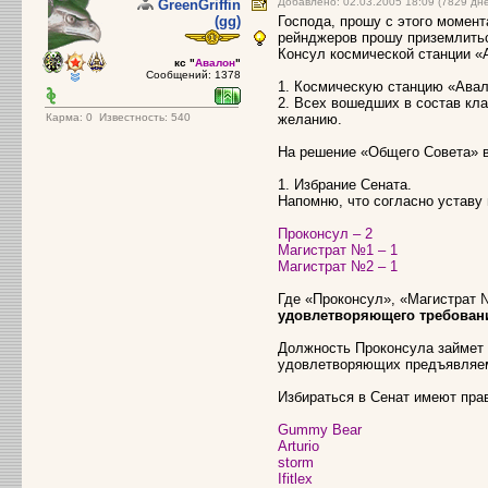
Добавлено: 02.03.2005 18:09 (7829 дн
GreenGriffin
(gg)
Господа, прошу с этого момент
рейнджеров прошу приземлитьс
Консул космической станции 
кс "
Авалон
"
Сообщений: 1378
1. Космическую станцию «Авал
2. Всех вошедших в состав кл
Карма:
0
Известность: 540
желанию.
На решение «Общего Совета» 
1. Избрание Сената.
Напомню, что согласно уставу
Проконсул – 2
Магистрат №1 – 1
Магистрат №2 – 1
Где «Проконсул», «Магистрат 
удовлетворяющего требовани
Должность Проконсула займет 
удовлетворяющих предъявляе
Избираться в Сенат имеют пра
Gummy Bear
Arturio
storm
Ifitlex