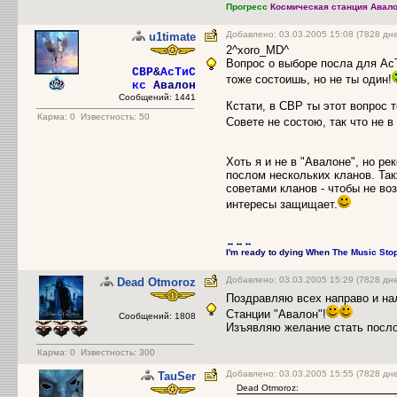
Прогресс
Космическая станция Авало
Добавлено: 03.03.2005 15:08 (7828 дн
u1timate
2^xoro_MD^
Вопрос о выборе посла для АсТ
CBP
&
АсТиС
тоже состоишь, но не ты один!
кс
Авалон
Сообщений: 1441
Кстати, в СВР ты этот вопрос т
Карма:
0
Известность: 50
Совете не состою, так что не в
Хоть я и не в "Авалоне", но р
послом нескольких кланов. Так
советами кланов - чтобы не воз
интересы защищает.
↔↔↔
I'm ready to dying
When
The Music
Sto
Добавлено: 03.03.2005 15:29 (7828 дн
Dead Otmoroz
Поздравляю всех направо и на
Станции "Авалон"!
Сообщений: 1808
Изъявляю желание стать посло
Карма:
0
Известность: 300
Добавлено: 03.03.2005 15:55 (7828 дн
TauSer
Dead Otmoroz: