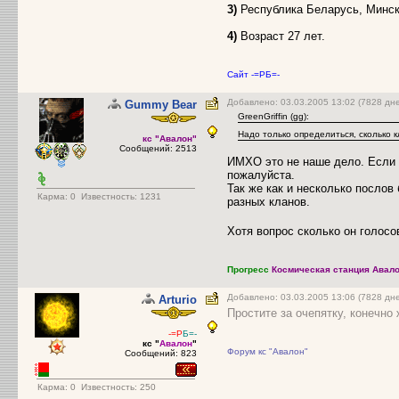
3)
Республика Беларусь, Минск
4)
Возраст 27 лет.
Сайт -=РБ=-
Добавлено: 03.03.2005 13:02 (7828 дн
Gummy Bear
GreenGriffin (gg):
Надо только определиться, сколько 
кс "Авалон"
Сообщений: 2513
ИМХО это не наше дело. Если с
пожалуйста.
Так же как и несколько послов
Карма:
0
Известность: 1231
разных кланов.
Хотя вопрос сколько он голос
Прогресс
Космическая станция Авало
Добавлено: 03.03.2005 13:06 (7828 д
Arturio
Простите за очепятку, конечно
-=Р
Б=-
кс "
Авалон
"
Форум кс "Авалон"
Сообщений: 823
Карма:
0
Известность: 250