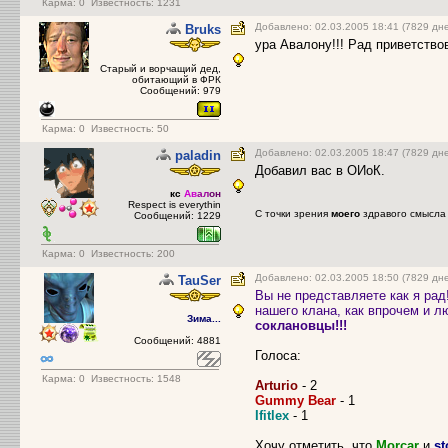
Карма:
0
Известность: 1231
Добавлено: 02.03.2005 18:41 (7829 дн
Bruks
ура Авалону!!! Рад приветствов
Старый и ворчащий дед,
обитающий в ФРК
Сообщений: 979
Карма:
0
Известность: 50
Добавлено: 02.03.2005 18:47 (7829 дн
paladin
Добавил вас в ОИоК.
кс
Ав
ал
он
Respect is everythin
С точки зрения
моего
здравого смысла 
Сообщений: 1229
Карма:
0
Известность: 200
Добавлено: 02.03.2005 18:50 (7829 дн
TauSer
Вы не представляете как я рад
нашего клана, как впрочем и л
Зима...
соклановцы!!!
Сообщений: 4881
Голоса:
Карма:
0
Известность: 1548
Arturio
- 2
Gummy Bear
- 1
Ifitlex
- 1
Хочу отметить, что
Morcar
и
s