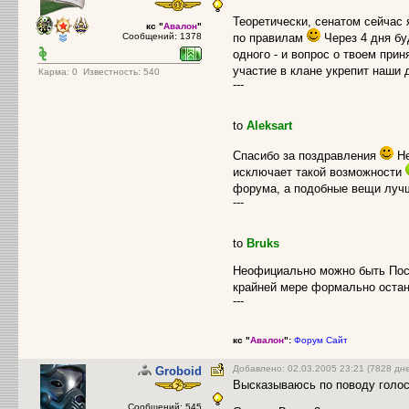
Теоретически, сенатом сейчас
кс "
Авалон
"
Сообщений: 1378
по правилам
Через 4 дня бу
одного - и вопрос о твоем при
участие в клане укрепит наши
Карма:
0
Известность: 540
---
to
Aleksart
Спасибо за поздравления
Не
исключает такой возможности
форума, а подобные вещи луч
---
to
Bruks
Неофициально можно быть Посл
крайней мере формально оста
---
кс "
Авалон
":
Форум
Сайт
Добавлено: 02.03.2005 23:21 (7828 дн
Groboid
Высказываюсь по поводу голос
Сообщений: 545