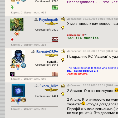
Сообщений: 2760
Справедливость - это ког
Карма:
0
Известность: 914
Добавлено: 03.03.2005 16:18 (7828 дн
Psychopath
У меня вновь к вам вопрос : ва
Сообщений: 2529
комиссар ЧК
™
Tequila Sunrise...
Карма:
0
Известность: 218
Добавлено: 03.03.2005 17:28 (7828 дн
Bercut=СВР=
Поздравляю КС "Авалон" с уда
Тёмный...
Сообщений: 1045
The future belongs to those who believe 
IRC - канал форума ЕГ!
Join the Empire!
Карма:
0
Известность: 650
Добавлено: 03.03.2005 17:31 (7828 дн
^xoro_MD^
2 Авалон: Ого вы накинулись
Сообщений: 4404
2 Arturio: Кто интересно на ме
характер
(откуда догадался?)
Порофй я бываю вспыльчив (не 
Карма:
0
Известность: 286
не мне решать). Это добавьте 