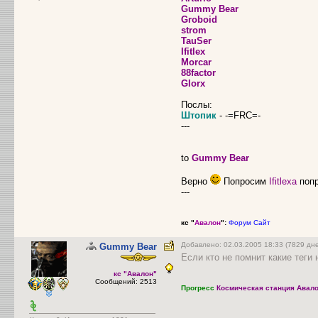
Gummy Bear
Groboid
strom
TauSer
Ifitlex
Morcar
88factor
Glorx
Послы:
Штопик
- -=FRC=-
---
to
Gummy Bear
Верно
Попросим
Ifitlexa
поп
---
кс "
Авалон
":
Форум
Сайт
Добавлено: 02.03.2005 18:33 (7829 д
Gummy Bear
Если кто не помнит какие теги
кс "Авалон"
Сообщений: 2513
Прогресс
Космическая станция Авало