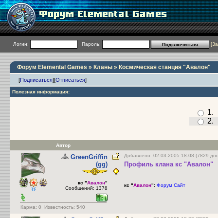
Логин:
Пароль:
[
За
Форум Elemental Games
»
Кланы
» Космическая станция "Авалон"
[
Подписаться
]
[
Отписаться
]
Полезная информация:
1
2
Автор
Добавлено: 02.03.2005 18:08 (7829 дн
GreenGriffin
(gg)
Профиль клана кс "Авалон"
кс "
Авалон
"
кс "
Авалон
":
Форум
Сайт
Сообщений: 1378
Карма:
0
Известность: 540