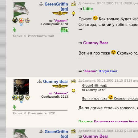
Добавлено: 03.03.2005 13:11 (7828 дне
GreenGriffin
(gg)
to
Little
Привет
Как только будет из
кс "
Авалон
"
Сообщений: 1378
Сенатора, считай у тебя в кар
---
Карма:
0
Известность: 540
to
Gummy Bear
Вот и я про тоже
Сколько го
---
кс "
Авалон
":
Форум
Сайт
Добавлено: 03.03.2005 13:15 (7828 дн
Gummy Bear
GreenGriffin (gg):
to Gummy Bear
кс "Авалон"
Сообщений: 2513
Вот и я про тоже
Сколько голосов
Да по логике столько голосов,
Карма:
0
Известность: 1231
Прогресс
Космическая станция Авало
Добавлено: 03.03.2005 13:33 (7828 дн
GreenGriffin
(gg)
to
Gummy Bear