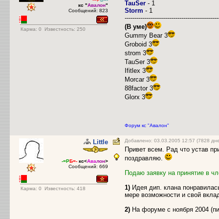
TauSer
- 1
кс "
Авалон
"
Storm
- 1
Сообщений: 823
------------------------------------------------
(В уме)
Карма:
0
Известность: 250
Gummy Bear 3
Groboid 3
strom 3
TauSer 3
Ifitlex 3
Morcar 3
88factor 3
Glorx 3
Форум кс "Авалон"
Добавлено: 03.03.2005 12:57 (7828 дн
Little
Привет всем. Рад что устав п
поздравляю.
-=Р
Б=-
кс<
Ава
лон
>
Сообщений: 669
Подаю заявку на принятие в ч
1)
Идея дип. клана понравилась
Карма:
0
Известность: 418
мере возможности и свой вкла
2)
На форуме с ноября 2004 (пик