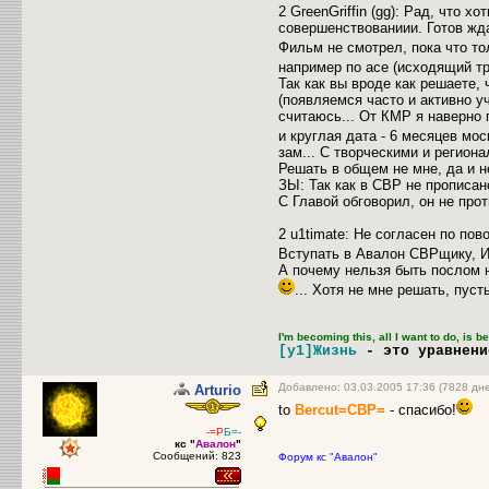
2 GreenGriffin (gg): Рад, что х
совершенствованиии. Готов жд
Фильм не смотрел, пока что то
например по асе (исходящий т
Так как вы вроде как решаете,
(появляемся часто и активно у
считаюсь... От КМР я наверно 
и круглая дата - 6 месяцев мо
зам... С творческими и регион
Решать в общем не мне, да и 
ЗЫ: Так как в СВР не прописан
С Главой обговорил, он не прот
2 u1timate: Не согласен по по
Вступать в Авалон СВРщику, И
А почему нельзя быть послом 
... Хотя не мне решать, пус
I'm becoming this, all I want to do, is 
[y1]Жизнь
- это уравнен
Добавлено: 03.03.2005 17:36 (7828 дн
Arturio
to
Bercut=CBP=
- спасибо!
-=Р
Б=-
кс "
Авалон
"
Сообщений: 823
Форум кс "Авалон"