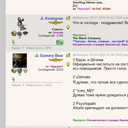
Smelling lithium now...
[/c]
кс "
Авалон
"
,
АсТиС: КЛиН
Добавлено: 03.03.2005 08:43 (7828 дн
Kostoprav
Что ж господа - поздравляю! В
Стратег
кс
Ав
ал
он
Прогресс
Сообщений: 1709
The Black Company
"Тактика - ботва, главное - настрой" (
Космическая станция Авалон (кс Ава
Карма:
0
Известность: 1851
Добавлено: 03.03.2005 10:39 (7828 дн
Gummy Bear
2 Брукс и Штопик
Официально числиться на пост
кс "Авалон"
его помощником. Просто голос 
Сообщений: 2513
2 u1timate
Я думаю, что лучше все сдела
Карма:
0
Известность: 1231
2 ^xoro_MD^
Думаю тоже нужно дождаться 
2 Psychopath
Arturio претендует на должнос
Прогресс
Космическая станция Авало