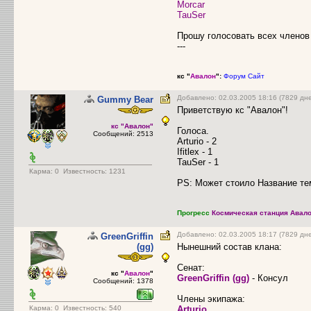
Morcar
TauSer
Прошу голосовать всех членов 
---
кс "
Авалон
":
Форум
Сайт
Добавлено: 02.03.2005 18:16 (7829 дн
Gummy Bear
Приветствую кс "Авалон"!
кс "Авалон"
Голоса.
Сообщений: 2513
Arturio - 2
Ifitlex - 1
TauSer - 1
Карма:
0
Известность: 1231
PS: Может стоило Название те
Прогресс
Космическая станция Авало
Добавлено: 02.03.2005 18:17 (7829 дн
GreenGriffin
(gg)
Нынешний состав клана:
Сенат:
кс "
Авалон
"
GreenGriffin (gg)
- Консул
Сообщений: 1378
Члены экипажа:
Карма:
0
Известность: 540
Arturio