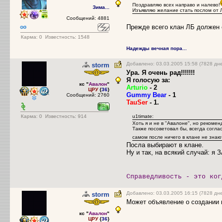
Поздравляю всех направо и налево!
Зима...
Изъявляю желание стать послом от 
Сообщений: 4881
Прежде всего клан ЛБ должен о
Карма:
0
Известность: 1548
Надежды вечная пора...
Добавлено: 03.03.2005 15:58 (7828 дн
storm
Ура. Я очень рад!!!!!!!
Я голосую за:
кс "
Авалон
"
Arturio
- 2
ЦРУ
{
36
}
Gummy Bear
- 1
Сообщений: 2760
TauSer
- 1.
Карма:
0
Известность: 914
u1timate:
Хоть я и не в "Авалоне", но рекомен
Также посоветовал бы, всегда согла
самом после ничего в клане не знаю
Посла выбирают в клане.
Ну и так, на всякий случай: я ЗА
Справедливость - это ког
Добавлено: 03.03.2005 16:15 (7828 дн
storm
Может объявление о создании 
кс "
Авалон
"
ЦРУ
{
36
}