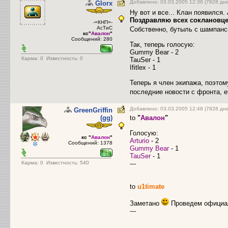
Добавлено: 03.03.2005 12:36 (7828 дн
Glorx
Ну вот и все... Клан появился. 
Поздравляю всех соклановце
-=КНП=-
АсТиС
Собственно, бутыль с шампанс
кс"
Авалон
"
Сообщений: 280
Так, теперь голосую:
Gummy Bear - 2
Карма:
0
Известность: 0
TauSer - 1
Ifitlex - 1
Теперь я член экипажа, поэтом
последние новости с фронта, e
Добавлено: 03.03.2005 12:48 (7828 дн
GreenGriffin
(gg)
to
"
Авалон
"
Голосую:
кс "
Авалон
"
Arturio
- 2
Сообщений: 1378
Gummy Bear
- 1
TauSer
- 1
Карма:
0
Известность: 540
---
to
u1timate
Заметано
Проведем официа
---