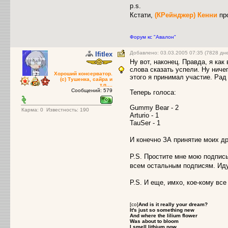
p.s.
Кстати,
(КРейнджер) Кенни
пр
Форум кс "Авалон"
Добавлено: 03.03.2005 07:35 (7828 дн
Ifitlex
Ну вот, наконец. Правда, я ка
слова сказать успели. Ну ниче
Хороший консерватор.
этого я принимал участие. Рад 
(с) Тушенка, сайра и
т.п....
Сообщений: 579
Теперь голоса:
Gummy Bear - 2
Карма:
0
Известность: 190
Arturio - 1
TauSer - 1
И конечно ЗА принятие моих др
P.S. Простите мне мою подпись
всем остальным подписям. Иду
P.S. И еще, имхо, кое-кому вс
[co]
And is it really your dream?
It's just so something new
And where the lilium flower
Was about to bloom
I smell lithium now