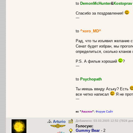
to
DemonMcHunter
&
Kostoprav
Спасибо за поздравления!
---
to
^xoro_MD^
Рад, что ты изъявил желание 
Сенат будет избран, мы прогол
определиться, сколько кланов
P.S. А фильм хороший
?
---
to
Psychopath
Ты иеешь ввиду Аську? Есть
все четко написал
Я не прот
---
кс "
Авалон
":
Форум
Сайт
Добавлено: 03.03.2005 12:52 (7828 дн
Arturio
Голосую:
Gummy Bear
- 2
-=Р
Б=-