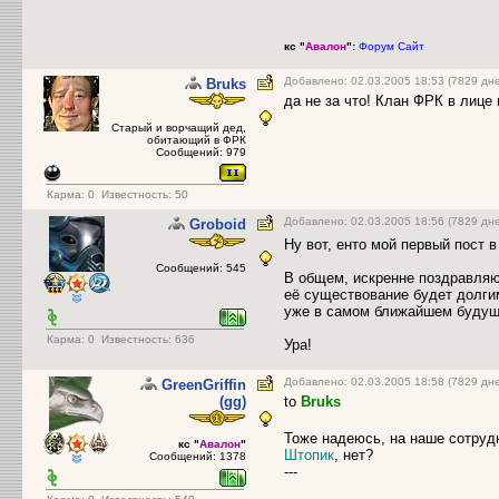
кс "
Авалон
":
Форум
Сайт
Добавлено: 02.03.2005 18:53 (7829 дн
Bruks
да не за что! Клан ФРК в лице
Старый и ворчащий дед,
обитающий в ФРК
Сообщений: 979
Карма:
0
Известность: 50
Добавлено: 02.03.2005 18:56 (7829 дн
Groboid
Ну вот, енто мой первый пост 
Сообщений: 545
В общем, искренне поздравляю
её существование будет долги
уже в самом ближайшем буду
Карма:
0
Известность: 636
Ура!
Добавлено: 02.03.2005 18:58 (7829 дн
GreenGriffin
(gg)
to
Bruks
Тоже надеюсь, на наше сотру
кс "
Авалон
"
Штопик
, нет?
Сообщений: 1378
---