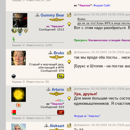
Карма:
0
Известность: 540
кс "
Авалон
":
Форум
Сайт
Добавлено: 02.03.2005 18:58 (7829 дн
Gummy Bear
Bruks:
да не за что! Клан ФРК в лице посл
кс "Авалон"
Вот с этим надо разобраться.
Сообщений: 2513
Прогресс
Космическая станция Авало
Карма:
0
Известность: 1231
Добавлено: 02.03.2005 18:58 (7829 дн
Bruks
так мы вроде оба послы... нас
Старый и ворчащий дед,
[Брукс и Штопик - на постах 
обитающий в ФРК
Сообщений: 979
Карма:
0
Известность: 50
Добавлено: 02.03.2005 19:01 (7829 дн
Arturio
Ура, друзья!
Для меня большая честь состоя
-=Р
Б=-
единомышленников. Я счастли
кс "
Авалон
"
Сообщений: 823
Форум кс "Авалон"
Карма:
0
Известность: 250
Добавлено: 02.03.2005 19:34 (7828 дн
Aleksart