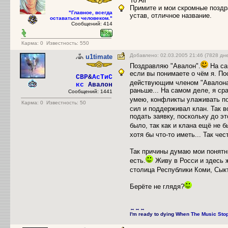
To All
Примите и мои скромные поздра
"Главное, всегда
устав, отличное название.
оставаться человеком."
Сообщений: 414
Карма:
0
Известность: 550
Добавлено: 02.03.2005 21:46 (7828 дн
u1timate
Поздравляю "Авалон".
На сам
если вы понимаете о чём я. По
CBP
&
АсТиС
действующим членом "Авалона
кс
Авалон
раньше... На самом деле, я сра
Сообщений: 1441
умею, конфликты улаживать по
Карма:
0
Известность: 50
сил и поддерживал клан. Так во
подать заявку, поскольку до э
было, так как и клана ещё не б
хотя бы что-то иметь... Так чес
Так причины думаю мои понятн
есть.
Живу в Росси и здесь ж
столица Республики Коми, Сык
Берёте не глядя?
↔↔↔
I'm ready to dying
When
The Music
Sto