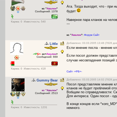
Ага. Тогда выходит, что - при
кс "
Авалон
"
будет
Сообщений: 1378
Наверное пара кланов на чело
Карма:
0
Известность: 540
---
кс "
Авалон
":
Форум
Сайт
Добавлено: 03.03.2005 13:48 (7828 дн
Little
Если мнение посла - мнение к
-=Р
Б=-
кс<
Ава
лон
>
Если посол должен представля
Сообщений: 669
случае несовпадения позиций э
Карма:
0
Известность: 418
Сайт -=РБ=-
Добавлено: 03.03.2005 14:02 (7828 дн
Gummy Bear
Посол представляем мнение кл
кланов не будет проблемой ото
кс "Авалон"
Вобщем по справедливости: Ско
Сообщений: 2513
Для интереса: Один посол - оди
В конце концов если ^xoro_MD^
Карма:
0
Известность: 1231
немного.