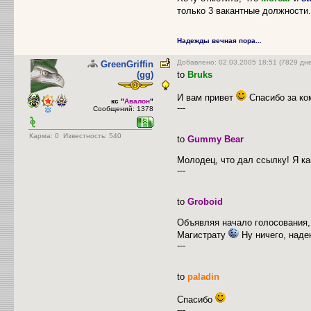
только 3 вакантные должности.
Надежды вечная пора...
Добавлено: 02.03.2005 18:51 (7829 дн
GreenGriffin
(gg)
to
Bruks
И вам привет
Спасибо за к
кс "
Авалон
"
---
Сообщений: 1378
Карма:
0
Известность: 540
to
Gummy Bear
Молодец, что дал ссылку! Я как
---
to
Groboid
Объявляя начало голосования, 
Магистрату
Ну ничего, наде
---
to
paladin
Спасибо
---